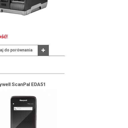
ść!
aj do porównania
ywell ScanPal EDA51