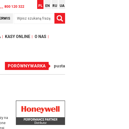
PL
EN
RU
UA
__ 800 120 322
ERWIS
A
KASY ONLINE
O NAS
PORÓWNYWARKA
pusta
zy na
zone
zej