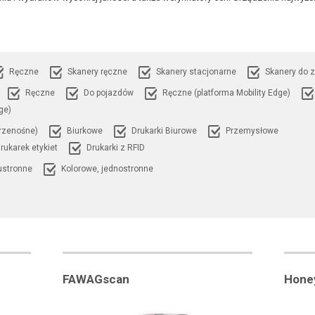
Ręczne
Skanery ręczne
Skanery stacjonarne
Skanery do 
Ręczne
Do pojazdów
Ręczne (platforma Mobility Edge)
ge)
Przenośne)
Biurkowe
Drukarki Biurowe
Przemysłowe
rukarek etykiet
Drukarki z RFID
ustronne
Kolorowe, jednostronne
FAWAGscan
Hone