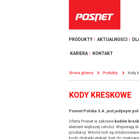
PRODUKTY
AKTUALNOŚCI
DL
KARIERA
KONTAKT
Strona główna
Produkty
Kody 
KODY KRESKOWE
Posnet Polska S.A. jest jedynym po
Oferta Posnet w zakresie
kodów kres
element większej całości. Wspierają s
produkcji. Wśród nich są zróżnicowan
kody, drukarki etykiet, kart do znakow