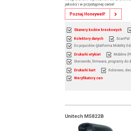
jakości i w przystępnej cenie!
Poznaj Honeywell!
Skanery kodów kreskowych
Kolektory danych
ScanPal
Do pojazdów (platforma Mobility Ed
Drukarki etykiet
Mobilne (
Sterowniki, firmware, programy do d
Drukarki kart
Kolorowe, dw
Weryfikatory cen
Unitech MS822B