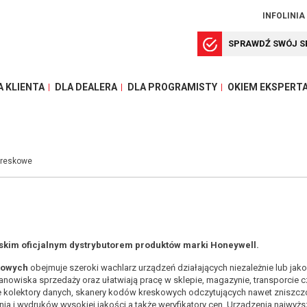
INFOLINIA
SPRAWDŹ SWÓJ S
A KLIENTA
DLA DEALERA
DLA PROGRAMISTY
OKIEM EKSPERT
kreskowe
lskim oficjalnym dystrybutorem produktów marki Honeywell.
kowych
obejmuje szeroki wachlarz urządzeń działających niezależnie lub jako
tanowiska sprzedaży oraz ułatwiają pracę w sklepie, magazynie, transporcie c
e kolektory danych, skanery kodów kreskowych odczytujących nawet zniszc
ania i wydruków wysokiej jakości a także weryfikatory cen. Urządzenia najwyżs