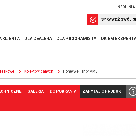
INFOLINIA
SPRAWDŹ SWÓJ S
A KLIENTA
DLA DEALERA
DLA PROGRAMISTY
OKIEM EKSPERT
kreskowe
Kolektory danych
Honeywell Thor VM3
ECHNICZNE
GALERIA
DO POBRANIA
ZAPYTAJ O PRODUKT