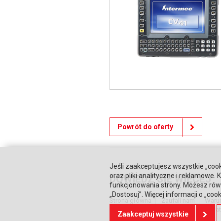
Powrót do oferty
Jeśli zaakceptujesz wszystkie „cook
oraz pliki analityczne i reklamowe
DOWIEDZ SIĘ WIĘCEJ
funkcjonowania strony. Możesz równ
„Dostosuj”. Więcej informacji o „coo
Strona główna
Zaufali nam
Waru
Relacje inwestorskie
Polityka prywa
Zaakceptuj wszystkie