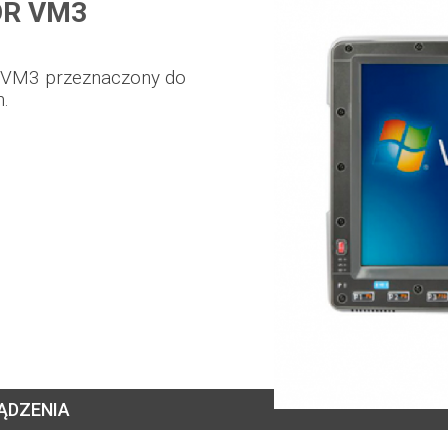
OR VM3
 VM3 przeznaczony do
h.
ĄDZENIA