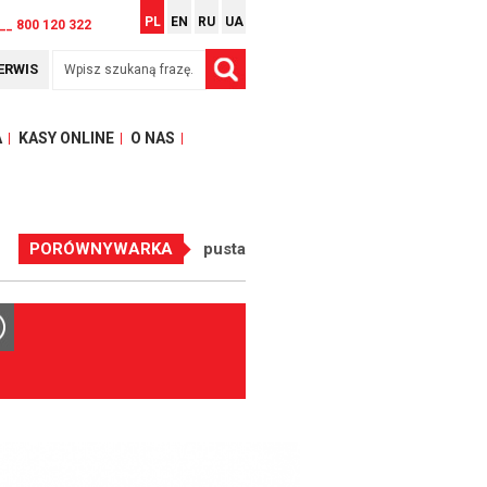
PL
EN
RU
UA
__ 800 120 322
ERWIS
A
KASY ONLINE
O NAS
PORÓWNYWARKA
pusta