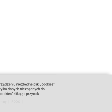
rządzeniu niezbędne pliki „cookies”
 tylko danych niezbędnych do
okies” klikając przycisk
miny
RODO