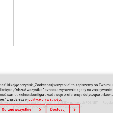
ies” klikając przycisk „Zaakceptuj wszystkie” to zapiszemy na Twoim u
. Kliknięcie „Odrzuć wszystkie" oznacza wyrażenie zgody na zapisywanie
ież samodzielnie skonfigurować swoje preferencje dotyczące plików „co
kies” znajdziesz w
polityce prywatności
.
nki współpracy
Poznaj Honeywell
BLIKIEM na kasach POSNET
Regula
tności
Informacja o przetwarzaniu danych osobowych
Odrzuć wszystkie
Dostosuj