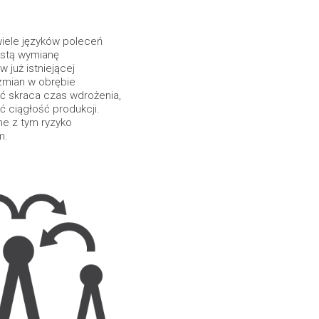
iele języków poleceń
rostą wymianę
 już istniejącej
 zmian w obrębie
ć skraca czas wdrożenia,
ć ciągłość produkcji.
ne z tym ryzyko
m.