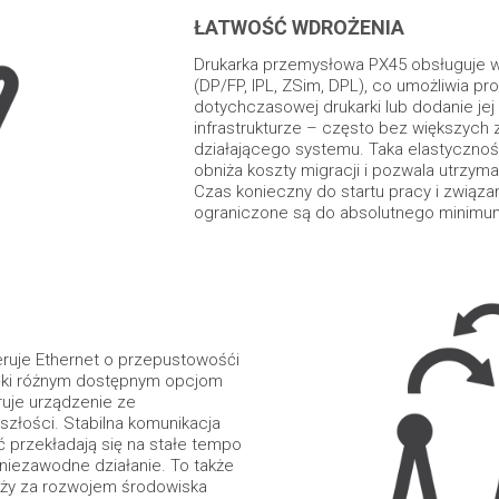
ŁATWOŚĆ WDROŻENIA
Drukarka przemysłowa PX45 obsługuje w
(DP/FP, IPL, ZSim, DPL), co umożliwia p
dotychczasowej drukarki lub dodanie jej w
infrastrukturze – często bez większych
działającego systemu. Taka elastycznoś
obniża koszty migracji i pozwala utrzyma
Czas konieczny do startu pracy i związa
ograniczone są do absolutnego minimu
ruje Ethernet o przepustowośći
ięki różnym dostępnym opcjom
ruje urządzenie ze
zyszłości. Stabilna komunikacja
 przekładają się na stałe tempo
 niezawodne działanie. To także
ąży za rozwojem środowiska