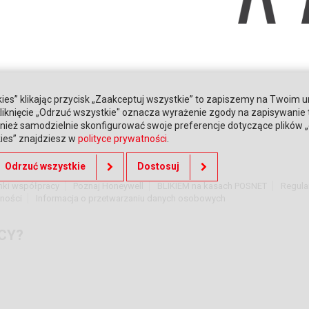
ies” klikając przycisk „Zaakceptuj wszystkie” to zapiszemy na Twoim u
. Kliknięcie „Odrzuć wszystkie" oznacza wyrażenie zgody na zapisywanie
ież samodzielnie skonfigurować swoje preferencje dotyczące plików „co
kies” znajdziesz w
polityce prywatności
.
Odrzuć wszystkie
Dostosuj
nki współpracy
Poznaj Honeywell
BLIKIEM na kasach POSNET
Regula
tności
Informacja o przetwarzaniu danych osobowych
CY?