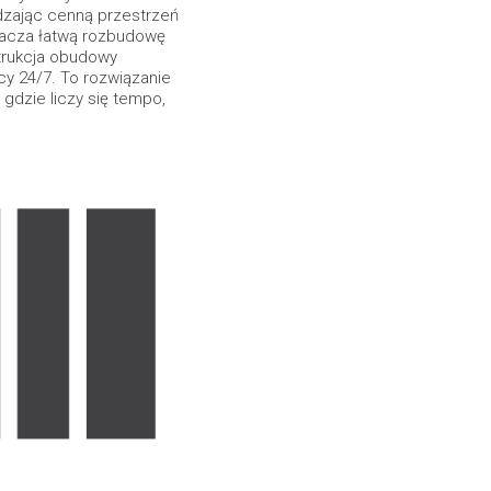
dzając cenną przestrzeń
nacza łatwą rozbudowę
trukcja obudowy
cy 24/7. To rozwiązanie
dzie liczy się tempo,