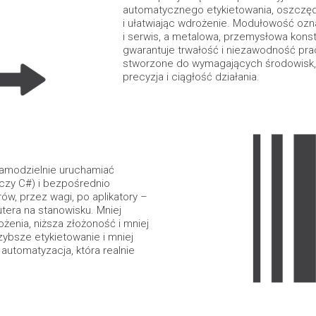
automatycznego etykietowania, oszczę
i ułatwiając wdrożenie. Modułowość oz
i serwis, a metalowa, przemysłowa kons
gwarantuje trwałość i niezawodność pra
stworzone do wymagających środowisk, g
precyzja i ciągłość działania.
 samodzielnie uruchamiać
 czy C#) i bezpośrednio
ów, przez wagi, po aplikatory –
tera na stanowisku. Mniej
żenia, niższa złożoność i mniej
zybsze etykietowanie i mniej
automatyzacja, która realnie