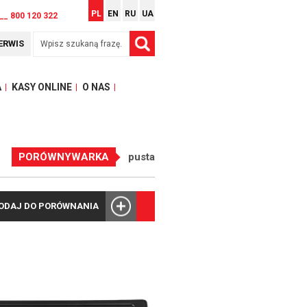
PL
EN
RU
UA
__ 800 120 322
ERWIS
A
KASY ONLINE
O NAS
PORÓWNYWARKA
pusta
ODAJ DO PORÓWNANIA