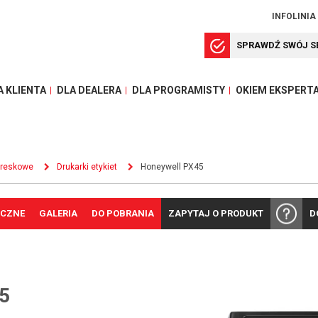
INFOLINIA
SPRAWDŹ SWÓJ S
A KLIENTA
DLA DEALERA
DLA PROGRAMISTY
OKIEM EKSPERT
kreskowe
Drukarki etykiet
Honeywell PX45
ICZNE
GALERIA
DO POBRANIA
ZAPYTAJ O PRODUKT
D
5