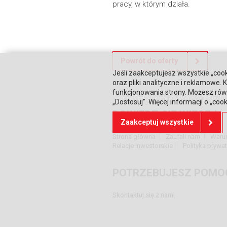
pracy, w którym działa.
Powrót do oferty
Jeśli zaakceptujesz wszystkie „cook
oraz pliki analityczne i reklamowe
funkcjonowania strony. Możesz równ
„Dostosuj”. Więcej informacji o „coo
DOWIEDZ SIĘ WIĘCEJ
Zaakceptuj wszystkie
Strona główna
Zaufali nam
Waru
Relacje inwestorskie
Polityka prywa
POTRZEBUJESZ POMO
Skontaktuj się z nami