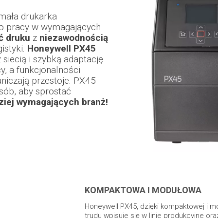
mała drukarka
o pracy w wymagających
ć druku
z
niezawodnością
istyki.
Honeywell PX45
 siecią i szybką adaptację
, a funkcjonalności
aniczają przestoje. PX45
sób, aby sprostać
ziej wymagających branż!
KOMPAKTOWA I MODUŁOWA
Honeywell PX45, dzięki kompaktowej i 
trudu wpisuje się w linie produkcyjne or