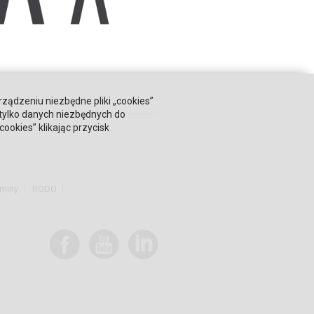
rządzeniu niezbędne pliki „cookies”
 tylko danych niezbędnych do
okies” klikając przycisk
miny
RODO