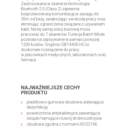
Zastosowana w skanerze technologia
Bluetooth 2.0 (Class 2) zapewnia
bezprzewodową komunikację w zasięgu do
30m od bazy, zwiększając swobodę pracy oraz
eliminując ograniczenia związane z używaniem
kabli. Na tej samej stacji bazowej może
pracować do 7 skanerów. Funkcja Batch Mode
pozwala na zapisywanie w pamięci powyżej
1200 kodów. Gryphon GBT4400-HC to
doskonałe rozwiązanie do pracy
w placówkach medycznych, laboratoriach oraz
farmacji.
NAJWAŻNIEJSZE CECHY
PRODUKTU
plastikowo-gumowa obudowa ułatwiająca
dezynfekcję
powierzchnia antybakteryjna zawierająca
związki hamujące rozwój drobnoustrojów
obudowa zgodna z normami ISO22196