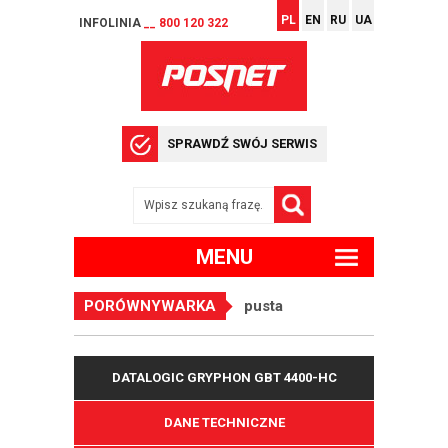
PL
EN
RU
UA
INFOLINIA
__ 800 120 322
SPRAWDŹ SWÓJ SERWIS
MENU
PORÓWNYWARKA
pusta
DATALOGIC GRYPHON GBT 4400-HC
DANE TECHNICZNE