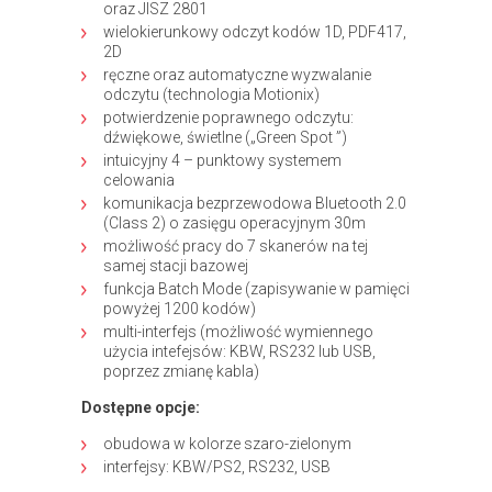
oraz JISZ 2801
wielokierunkowy odczyt kodów 1D, PDF417,
2D
ręczne oraz automatyczne wyzwalanie
odczytu (technologia Motionix)
potwierdzenie poprawnego odczytu:
dźwiękowe, świetlne („Green Spot ”)
intuicyjny 4 – punktowy systemem
celowania
komunikacja bezprzewodowa Bluetooth 2.0
(Class 2) o zasięgu operacyjnym 30m
możliwość pracy do 7 skanerów na tej
samej stacji bazowej
funkcja Batch Mode (zapisywanie w pamięci
powyżej 1200 kodów)
multi-interfejs (możliwość wymiennego
użycia intefejsów: KBW, RS232 lub USB,
poprzez zmianę kabla)
Dostępne opcje:
obudowa w kolorze szaro-zielonym
interfejsy: KBW/PS2, RS232, USB