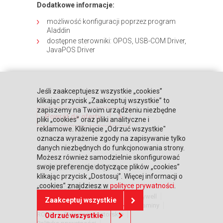
Dodatkowe informacje:
możliwość konfiguracji poprzez program
Aladdin
dostępne sterowniki: OPOS, USB-COM Driver,
JavaPOS Driver
Jeśli zaakceptujesz wszystkie „cookies”
klikając przycisk „Zaakceptuj wszystkie” to
zapiszemy na Twoim urządzeniu niezbędne
Powrót do oferty
pliki „cookies” oraz pliki analityczne i
reklamowe. Kliknięcie „Odrzuć wszystkie"
oznacza wyrażenie zgody na zapisywanie tylko
danych niezbędnych do funkcjonowania strony.
Możesz również samodzielnie skonfigurować
DOWIEDZ SIĘ WIĘCEJ
swoje preferencje dotyczące plików „cookies”
klikając przycisk „Dostosuj”. Więcej informacji o
„cookies” znajdziesz w
polityce prywatności
.
Strona główna
Zaufali nam
Warunki współpracy
Poznaj Honeywell
Zaakceptuj wszystkie
BLIKIEM na kasach POSNET
Regulaminy
RODO
Relacje inwestorskie
Odrzuć wszystkie