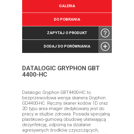
GALERIA
DO POBRANIA
ZAPYTAJ O PRODUKT
DODAJ DO PORÓWNANIA
DATALOGIC GRYPHON GBT
4400-HC
Datalogic Gryphon GBT4400-HC to
bezprzewodowa wersja skanera Gryphon
GD4400-HC. Ręczny skaner kodów 1D oraz
2D typu area imager dedykowany jest do
pracy w służbie zdrowia. Posiada specjalną
plastikowo-gumową obudowę ułatwiającą
dezynfekcję, odporną na działanie
agresywnych środków czyszczących,