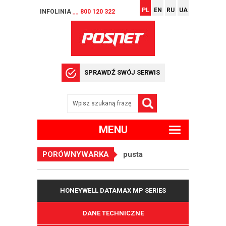
PL
EN
RU
UA
INFOLINIA
__ 800 120 322
SPRAWDŹ SWÓJ SERWIS
MENU
PORÓWNYWARKA
pusta
HONEYWELL DATAMAX MP SERIES
DANE TECHNICZNE