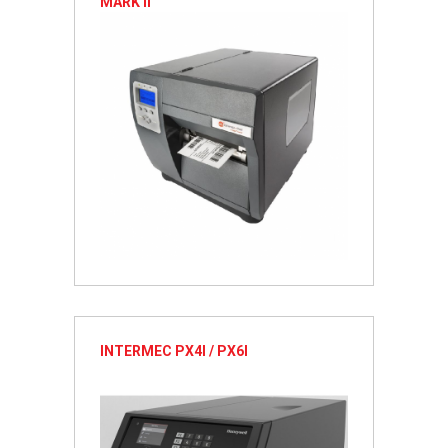
MARK II
INTERMEC PX4I / PX6I