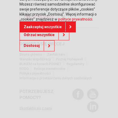
Możesz również samodzielnie skonfigurować
swoje preferencje dotyczące plików „cookies”
klikając przycisk „Dostosuj”. Więcej informacji o
Powrót do oferty
„cookies” znajdziesz w
polityce prywatności
.
Zaakceptuj wszystkie
Odrzuć wszystkie
DOWIEDZ SIĘ WIĘCEJ
Dostosuj
Strona główna
Zaufali nam
Warunki współpracy
Poznaj Honeywell
BLIKIEM na kasach POSNET
Regulaminy
RODO
Relacje inwestorskie
Polityka prywatności
Informacja o przetwarzaniu danych osobowych
POTRZEBUJESZ
POMOCY?
Skontaktuj się z nami