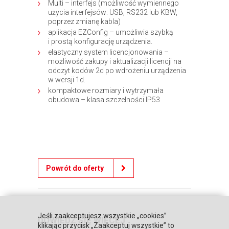
Multi – interfejs (możliwość wymiennego
użycia interfejsów: USB, RS232 lub KBW,
poprzez zmianę kabla)
aplikacja EZConfig – umożliwia szybką
i prostą konfigurację urządzenia.
elastyczny system licencjonowania –
możliwość zakupy i aktualizacji licencji na
odczyt kodów 2d po wdrożeniu urządzenia
w wersji 1d.
kompaktowe rozmiary i wytrzymała
obudowa – klasa szczelności IP53
Powrót do oferty
Jeśli zaakceptujesz wszystkie „cookies”
DOWIEDZ SIĘ WIĘCEJ
klikając przycisk „Zaakceptuj wszystkie” to