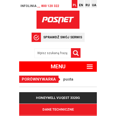
PL
EN
RU
UA
INFOLINIA
__ 800 120 322
SPRAWDŹ SWÓJ SERWIS
MENU
PORÓWNYWARKA
pusta
HONEYWELL VUQEST 3320G
DANE TECHNICZNE