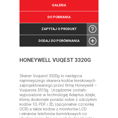
GALERIA
DO POBRANIA
ZAPYTAJ O PRODUKT
DODAJ DO PORÓWNANIA
HONEYWELL VUQEST 3320G
Skaner Vuquest 3320g to następca
najmniejszego skanera kodów kreskowych
zaprojektowanego przez firmę Honeywell –
Vuquesta 3310g. Urządzenie zostało
wyposażone w technologię Adaptus dzięki,
której doskonale poradzi sobie z odczytem
kodów 1D, PDF i 2D, (opcjonalnie czcionkę
OCR) a także kodów z monitorów LCD
i ekranów telefonów komórkowych co