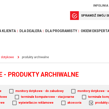
INFOLINIA
SPRAWDŹ SWÓJ S
A KLIENTA
DLA DEALERA
DLA PROGRAMISTY
OKIEM EKSPERT
y dotykowe
produkty archiwalne
 - PRODUKTY ARCHIWALNE
e
monitory dotykowe - do zabudowy
monitory dotykowe - a
atowe
terminale komputerowe - stacjonarne
terminale kom
owe
wyświetlacze reklamowe
akcesoria
produkty 