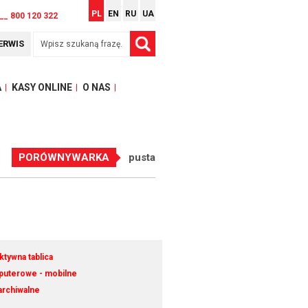
PL
EN
RU
UA
__ 800 120 322
ERWIS
A
KASY ONLINE
O NAS
PORÓWNYWARKA
pusta
ktywna tablica
puterowe - mobilne
archiwalne