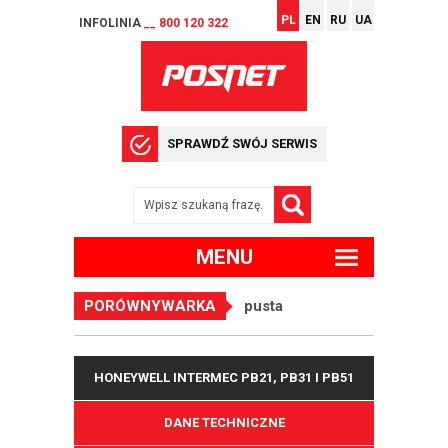
PL
EN
RU
UA
INFOLINIA
__ 800 120 322
SPRAWDŹ SWÓJ SERWIS
MENU
PORÓWNYWARKA
pusta
HONEYWELL INTERMEC PB21, PB31 I PB51
DANE TECHNICZNE