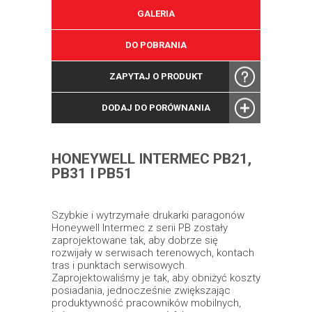
GALERIA
DO POBRANIA
ZAPYTAJ O PRODUKT
DODAJ DO PORÓWNANIA
HONEYWELL INTERMEC PB21,
PB31 I PB51
Szybkie i wytrzymałe drukarki paragonów
Honeywell Intermec z serii PB zostały
zaprojektowane tak, aby dobrze się
rozwijały w serwisach terenowych, kontach
tras i punktach serwisowych.
Zaprojektowaliśmy je tak, aby obniżyć koszty
posiadania, jednocześnie zwiększając
produktywność pracowników mobilnych,