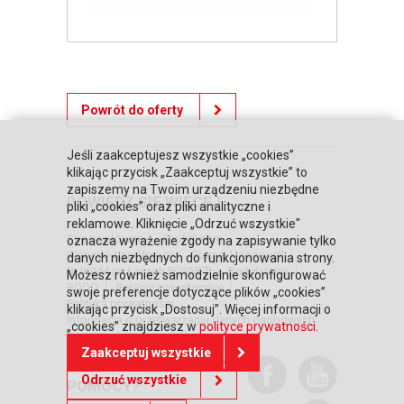
Powrót do oferty
Jeśli zaakceptujesz wszystkie „cookies”
klikając przycisk „Zaakceptuj wszystkie” to
zapiszemy na Twoim urządzeniu niezbędne
DOWIEDZ SIĘ WIĘCEJ
pliki „cookies” oraz pliki analityczne i
reklamowe. Kliknięcie „Odrzuć wszystkie"
Strona główna
Zaufali nam
oznacza wyrażenie zgody na zapisywanie tylko
Warunki współpracy
Poznaj Honeywell
danych niezbędnych do funkcjonowania strony.
BLIKIEM na kasach POSNET
Regulaminy
Możesz również samodzielnie skonfigurować
RODO
Relacje inwestorskie
swoje preferencje dotyczące plików „cookies”
Polityka prywatności
klikając przycisk „Dostosuj”. Więcej informacji o
Informacja o przetwarzaniu danych osobowych
„cookies” znajdziesz w
polityce prywatności
.
Zaakceptuj wszystkie
POTRZEBUJESZ
Odrzuć wszystkie
POMOCY?