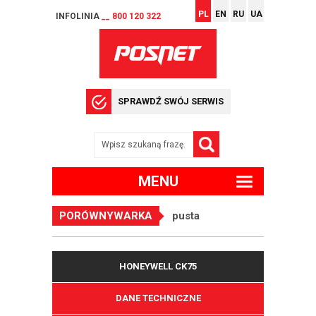
PL
EN
RU
UA
INFOLINIA
__ 800 120 322
SPRAWDŹ SWÓJ SERWIS
MENU
PORÓWNYWARKA
pusta
HONEYWELL CK75
DANE TECHNICZNE