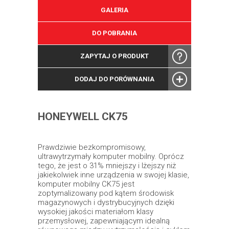
GALERIA
DO POBRANIA
ZAPYTAJ O PRODUKT
DODAJ DO PORÓWNANIA
HONEYWELL CK75
Prawdziwie bezkompromisowy,
ultrawytrzymały komputer mobilny. Oprócz
tego, że jest o 31% mniejszy i lżejszy niż
jakiekolwiek inne urządzenia w swojej klasie,
komputer mobilny CK75 jest
zoptymalizowany pod kątem środowisk
magazynowych i dystrybucyjnych dzięki
wysokiej jakości materiałom klasy
przemysłowej, zapewniającym idealną