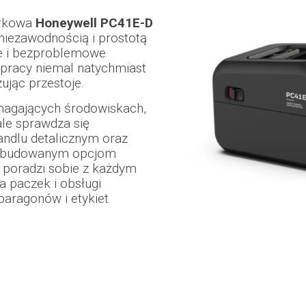
urkowa
Honeywell PC41E-D
niezawodnością i prostotą
ie i bezproblemowe
 pracy niemal natychmiast
ując przestoje.
agających środowiskach,
le sprawdza się
handlu detalicznym oraz
 rozbudowanym opcjom
t poradzi sobie z każdym
a paczek i obsługi
aragonów i etykiet