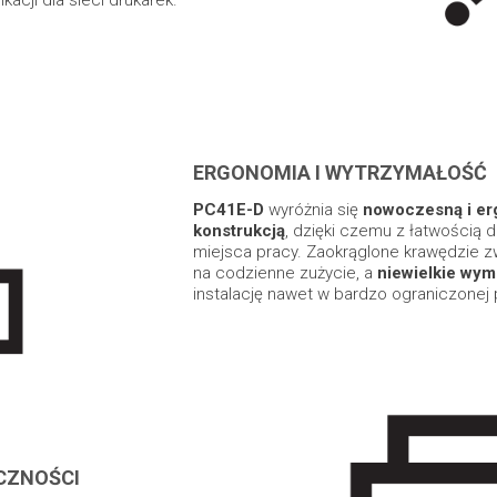
kacji dla sieci drukarek.
ERGONOMIA I WYTRZYMAŁOŚĆ
PC41E-D
wyróżnia się
nowoczesną i e
konstrukcją
, dzięki czemu z łatwością 
miejsca pracy. Zaokrąglone krawędzie z
na codzienne zużycie, a
niewielkie wym
instalację nawet w bardzo ograniczonej 
CZNOŚCI