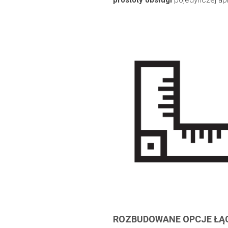
prostoty obsługi
pojedynczej apli
ROZBUDOWANE OPCJE ŁĄ