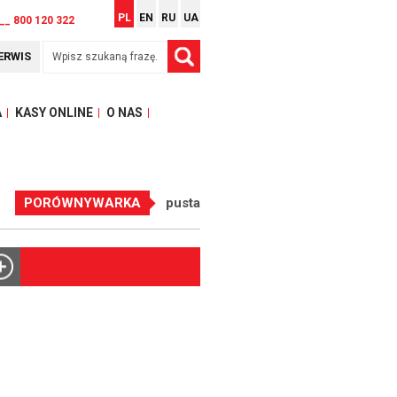
PL
EN
RU
UA
__ 800 120 322
ERWIS
A
KASY ONLINE
O NAS
PORÓWNYWARKA
pusta