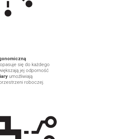
rgonomiczną
dopasuje się do każdego
większają jej odporność
iary
umożliwiają
przestrzeni roboczej.