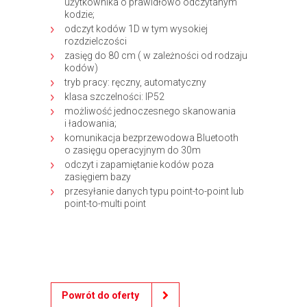
użytkownika o prawidłowo odczytanym
kodzie;
odczyt kodów 1D w tym wysokiej
rozdzielczości
zasięg do 80 cm ( w zależności od rodzaju
kodów)
tryb pracy: ręczny, automatyczny
klasa szczelności: IP52
możliwość jednoczesnego skanowania
i ładowania;
komunikacja bezprzewodowa Bluetooth
o zasięgu operacyjnym do 30m
odczyt i zapamiętanie kodów poza
zasięgiem bazy
przesyłanie danych typu point-to-point lub
point-to-multi point
Powrót do oferty