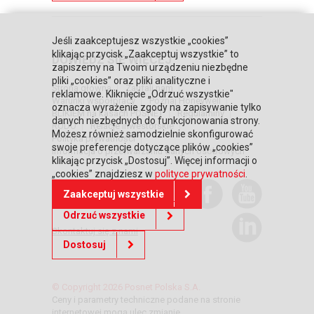
Jeśli zaakceptujesz wszystkie „cookies”
klikając przycisk „Zaakceptuj wszystkie” to
DOWIEDZ SIĘ WIĘCEJ
zapiszemy na Twoim urządzeniu niezbędne
pliki „cookies” oraz pliki analityczne i
Strona główna
Zaufali nam
reklamowe. Kliknięcie „Odrzuć wszystkie"
Warunki współpracy
Poznaj Honeywell
oznacza wyrażenie zgody na zapisywanie tylko
BLIKIEM na kasach POSNET
Regulaminy
danych niezbędnych do funkcjonowania strony.
RODO
Relacje inwestorskie
Możesz również samodzielnie skonfigurować
Polityka prywatności
swoje preferencje dotyczące plików „cookies”
Informacja o przetwarzaniu danych osobowych
klikając przycisk „Dostosuj”. Więcej informacji o
„cookies” znajdziesz w
polityce prywatności
.
POTRZEBUJESZ
Zaakceptuj wszystkie
POMOCY?
Odrzuć wszystkie
Skontaktuj się z nami
Dostosuj
© Copyright 2026 Posnet Polska S.A.
Ceny i parametry techniczne podane na stronie
internetowej mogą ulec zmianie