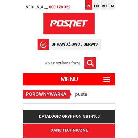
PL
EN
RU
UA
INFOLINIA
__ 800 120 322
SPRAWDŹ SWÓJ SERWIS
MENU
PORÓWNYWARKA
pusta
DATALOGIC GRYPHON GBT4100
DANE TECHNICZNE