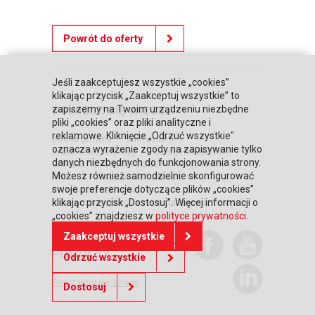
Powrót do oferty
Jeśli zaakceptujesz wszystkie „cookies”
klikając przycisk „Zaakceptuj wszystkie” to
DOWIEDZ SIĘ WIĘCEJ
zapiszemy na Twoim urządzeniu niezbędne
pliki „cookies” oraz pliki analityczne i
reklamowe. Kliknięcie „Odrzuć wszystkie"
Strona główna
Zaufali nam
oznacza wyrażenie zgody na zapisywanie tylko
Warunki współpracy
Poznaj Honeywell
danych niezbędnych do funkcjonowania strony.
BLIKIEM na kasach POSNET
Regulaminy
Możesz również samodzielnie skonfigurować
RODO
Relacje inwestorskie
swoje preferencje dotyczące plików „cookies”
Polityka prywatności
Informacja o przetwarzaniu danych osobowych
klikając przycisk „Dostosuj”. Więcej informacji o
„cookies” znajdziesz w
polityce prywatności
.
POTRZEBUJESZ
Zaakceptuj wszystkie
POMOCY?
Odrzuć wszystkie
Skontaktuj się z nami
Dostosuj