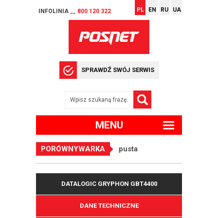
PL
EN
RU
UA
INFOLINIA
__ 800 120 322
SPRAWDŹ SWÓJ SERWIS
MENU
PORÓWNYWARKA
pusta
DATALOGIC GRYPHON GBT4400
DANE TECHNICZNE