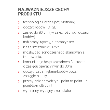
NAJWAŻNIEJSZE CECHY
PRODUKTU
technologia Green Spot, Motionix;
odczyt kodów 1D i 2D
zasięg do 80 cm ( w zależności od rodzaju
kodów)
tryb pracy: ręczny, automatyczny
klasa szczelności: IP52
możliwość jednoczesnego skanowania
i ładowania;
komunikacja bezprzewodowa Bluetooth
o zasięgu operacyjnym do 30m
odczyt i zapamiętanie kodów poza
zasięgiem bazy;
przesyłanie danych typu point-to-point lub
point-to-multi point
wymienny, wydajny akumulator