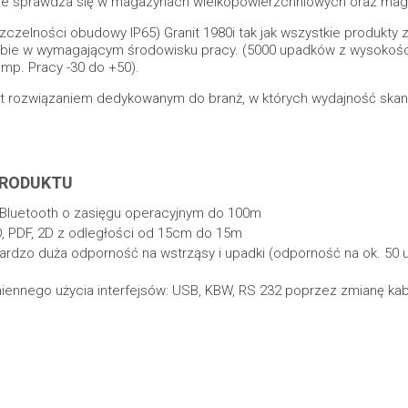
lnie sprawdza się w magazynach wielkopowierzchniowych oraz ma
 szczelności obudowy IP65) Granit 1980i tak jak wszystkie produkty
 sobie w wymagającym środowisku pracy. (5000 upadków z wysokoś
mp. Pracy -30 do +50).
est rozwiązaniem dedykowanym do branż, w których wydajność skan
PRODUKTU
luetooth o zasięgu operacyjnym do 100m
, PDF, 2D z odległości od 15cm do 15m
rdzo duża odporność na wstrząsy i upadki (odporność na ok. 50
ymiennego użycia interfejsów: USB, KBW, RS 232 poprzez zmianę kab