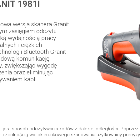
IT 1981I
owa wersja skanera Granit
żym zasięgiem odczytu
oką wydajnością pracy
alnych i ciężkich
chnologii Bluetooth Granit
odową komunikację
y, zwiększając wygodę
enia oraz eliminując
ywaniem kabli.
i, jest sposób odczytywania kodów z dalekiej odległości. Poprze
i zdolnością wielokierunkowego skanowania użytkownicy precyzyj