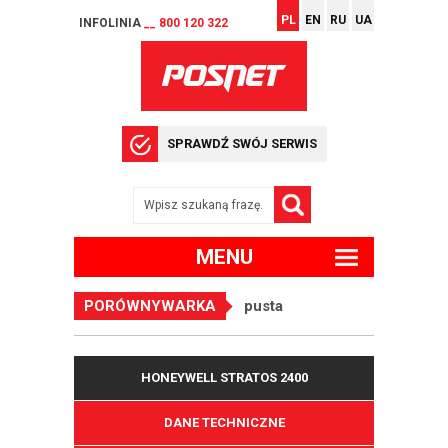
PL
EN
RU
UA
INFOLINIA
__ 800 120 322
SPRAWDŹ SWÓJ SERWIS
MENU
PORÓWNYWARKA
pusta
HONEYWELL STRATOS 2400
DANE TECHNICZNE