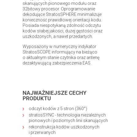
skanujących pionowego modułu oraz
32bitowy procesor. Oprogramowanie
dekodujące StratosSPHERE minimalizuje
konieczność prawidłowej orientacji kodu.
Posiada niespotykaną zdolność odczytu
kodów słabej jakości, dużej gęstości oraz
uszkodzonych, a nawet przedartych.
Wyposażony w numeryczny indykator
StratosSCOPE informujący na bieżąco
o aktualnym stanie czytnika oraz antenę
dezaktywującą zabezpieczenia EAS.
NAJWAŻNIEJSZE CECHY
PRODUKTU
odczyt kodów z 5 stron (360°)
stratosSYNC - technologia niezależnych
pionowych i poziomych linii skanujących
rekonstrukcja kodów uszkodzonych
i przerwanych