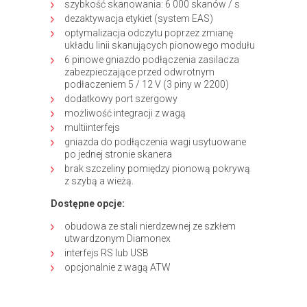
szybkość skanowania: 6 000 skanów / s
dezaktywacja etykiet (system EAS)
optymalizacja odczytu poprzez zmianę
układu linii skanujących pionowego modułu
6 pinowe gniazdo podłączenia zasilacza
zabezpieczające przed odwrotnym
podłaczeniem 5 / 12 V (3 piny w 2200)
dodatkowy port szergowy
możliwość integracji z wagą
multiinterfejs
gniazda do podłączenia wagi usytuowane
po jednej stronie skanera
brak szczeliny pomiędzy pionową pokrywą
z szybą a wieżą.
Dostępne opcje:
obudowa ze stali nierdzewnej ze szkłem
utwardzonym Diamonex
interfejs RS lub USB
opcjonalnie z wagą ATW