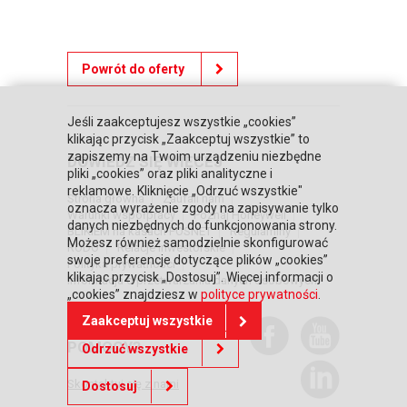
Powrót do oferty
Jeśli zaakceptujesz wszystkie „cookies”
klikając przycisk „Zaakceptuj wszystkie” to
zapiszemy na Twoim urządzeniu niezbędne
DOWIEDZ SIĘ WIĘCEJ
pliki „cookies” oraz pliki analityczne i
reklamowe. Kliknięcie „Odrzuć wszystkie"
Strona główna
Zaufali nam
oznacza wyrażenie zgody na zapisywanie tylko
Warunki współpracy
Poznaj Honeywell
danych niezbędnych do funkcjonowania strony.
BLIKIEM na kasach POSNET
Regulaminy
Możesz również samodzielnie skonfigurować
RODO
Relacje inwestorskie
swoje preferencje dotyczące plików „cookies”
Polityka prywatności
klikając przycisk „Dostosuj”. Więcej informacji o
Informacja o przetwarzaniu danych osobowych
„cookies” znajdziesz w
polityce prywatności
.
Zaakceptuj wszystkie
POTRZEBUJESZ
POMOCY?
Odrzuć wszystkie
Skontaktuj się z nami
Dostosuj