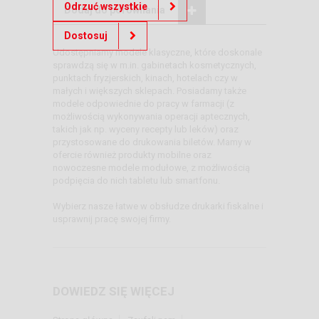
Odrzuć wszystkie
Dodaj do porównania
Dostosuj
Udostępniamy modele klasyczne, które doskonale
sprawdzą się w m.in. gabinetach kosmetycznych,
punktach fryzjerskich, kinach, hotelach czy w
małych i większych sklepach. Posiadamy także
modele odpowiednie do pracy w farmacji (z
możliwością wykonywania operacji aptecznych,
takich jak np. wyceny recepty lub leków) oraz
przystosowane do drukowania biletów. Mamy w
ofercie również produkty mobilne oraz
nowoczesne modele modułowe, z możliwością
podpięcia do nich tabletu lub smartfonu.
Wybierz nasze łatwe w obsłudze drukarki fiskalne i
usprawnij pracę swojej firmy.
DOWIEDZ SIĘ WIĘCEJ