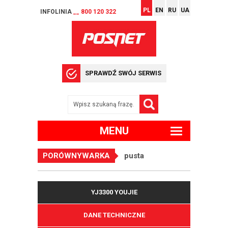
PL
EN
RU
UA
INFOLINIA
__ 800 120 322
SPRAWDŹ SWÓJ SERWIS
MENU
PORÓWNYWARKA
pusta
YJ3300 YOUJIE
DANE TECHNICZNE