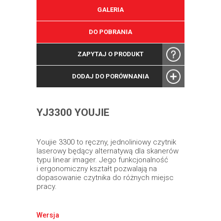
GALERIA
DO POBRANIA
ZAPYTAJ O PRODUKT
DODAJ DO PORÓWNANIA
YJ3300 YOUJIE
Youjie 3300 to ręczny, jednoliniowy czytnik
laserowy będący alternatywą dla skanerów
typu linear imager. Jego funkcjonalność
i ergonomiczny kształt pozwalają na
dopasowanie czytnika do różnych miejsc
pracy.
Wersja