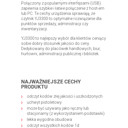
Połączony z popularnymi interfejsami (USB)
zapewnia szybkie i łatwe połączenie z host-em
lub PC. Te cechy urządzenia sprawiają, że
czytnik YJ3300 to optymalne rozwiązanie dla
punktów sprzedaży, administracji czy
inwentaryzacji.
YJ3300 to najlepszy wybór dla klientów ceniący
sobie dobry stosunek jakości do ceny.
Dedykowany do placówek handlowych, biur,
hurtowni, administracji publicznej i bibliotek.
NAJWAŻNIEJSZE CECHY
PRODUKTU
odczyt kodów złej jakości i uszkodzonych
uchwyt pistoletowy
może być używany jako ręczny lub
stacjonarny (z wykorzystaniem podstawki)
lekka wygodna obudowa
odczyt wszystkich kodów 1d