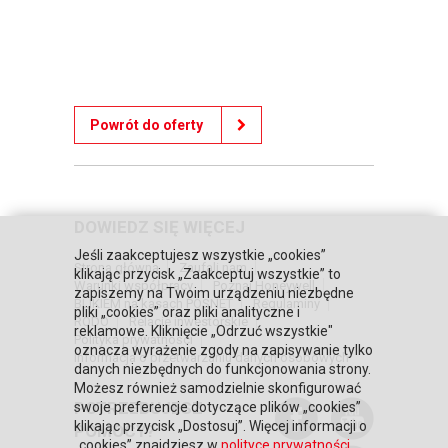
Powrót do oferty
DOWIEDZ SIĘ WIĘCEJ
Jeśli zaakceptujesz wszystkie „cookies”
Strona główna
Zaufali nam
klikając przycisk „Zaakceptuj wszystkie” to
Warunki współpracy
Poznaj Honeywell
zapiszemy na Twoim urządzeniu niezbędne
BLIKIEM na kasach POSNET
Regulaminy
pliki „cookies” oraz pliki analityczne i
RODO
Relacje inwestorskie
reklamowe. Kliknięcie „Odrzuć wszystkie"
Polityka prywatności
oznacza wyrażenie zgody na zapisywanie tylko
Informacja o przetwarzaniu danych osobowych
danych niezbędnych do funkcjonowania strony.
Możesz również samodzielnie skonfigurować
POTRZEBUJESZ
swoje preferencje dotyczące plików „cookies”
klikając przycisk „Dostosuj”. Więcej informacji o
POMOCY?
„cookies” znajdziesz w
polityce prywatności
.