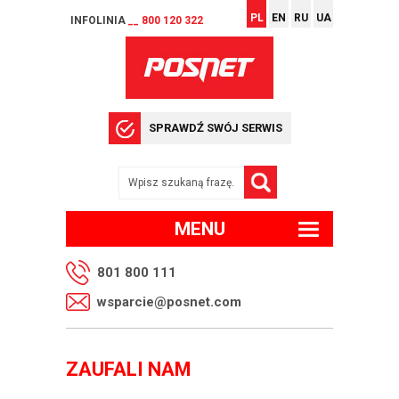
PL
EN
RU
UA
INFOLINIA
__ 800 120 322
SPRAWDŹ SWÓJ SERWIS
MENU
801 800 111
wsparcie@posnet.com
ZAUFALI NAM