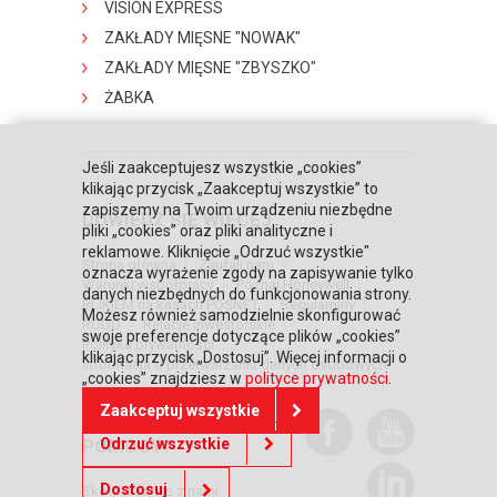
VISION EXPRESS
ZAKŁADY MIĘSNE "NOWAK"
ZAKŁADY MIĘSNE "ZBYSZKO"
ŻABKA
Jeśli zaakceptujesz wszystkie „cookies”
klikając przycisk „Zaakceptuj wszystkie” to
zapiszemy na Twoim urządzeniu niezbędne
DOWIEDZ SIĘ WIĘCEJ
pliki „cookies” oraz pliki analityczne i
reklamowe. Kliknięcie „Odrzuć wszystkie"
Strona główna
Zaufali nam
oznacza wyrażenie zgody na zapisywanie tylko
Warunki współpracy
Poznaj Honeywell
danych niezbędnych do funkcjonowania strony.
BLIKIEM na kasach POSNET
Regulaminy
Możesz również samodzielnie skonfigurować
RODO
Relacje inwestorskie
swoje preferencje dotyczące plików „cookies”
Polityka prywatności
klikając przycisk „Dostosuj”. Więcej informacji o
Informacja o przetwarzaniu danych osobowych
„cookies” znajdziesz w
polityce prywatności
.
Zaakceptuj wszystkie
POTRZEBUJESZ
POMOCY?
Odrzuć wszystkie
Dostosuj
Skontaktuj się z nami