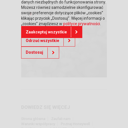
danych niezbędnych do funkcjonowania strony.
Możesz również samodzielnie skonfigurować
swoje preferencje dotyczące plików „cookies”
klikając przycisk „Dostosuj”. Więcej informacji o
„cookies” znajdziesz w
polityce prywatności
.
FAQ
Zaakceptuj wszystkie
Odrzuć wszystkie
Dostosuj
DOWIEDZ SIĘ WIĘCEJ
Strona główna
Zaufali nam
Warunki współpracy
Poznaj Honeywell