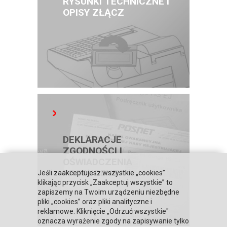
RYSUNKI TECHNICZNE I
OPISY ZŁĄCZ
DEKLARACJE
ZGODNOŚCI I
OŚWIADCZENIA
PRODUCENTA
Jeśli zaakceptujesz wszystkie „cookies”
klikając przycisk „Zaakceptuj wszystkie” to
zapiszemy na Twoim urządzeniu niezbędne
pliki „cookies” oraz pliki analityczne i
reklamowe. Kliknięcie „Odrzuć wszystkie"
oznacza wyrażenie zgody na zapisywanie tylko