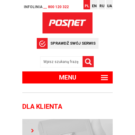
PL
EN
RU
UA
INFOLINIA
__ 800 120 322
SPRAWDŹ SWÓJ SERWIS
MENU
DLA KLIENTA