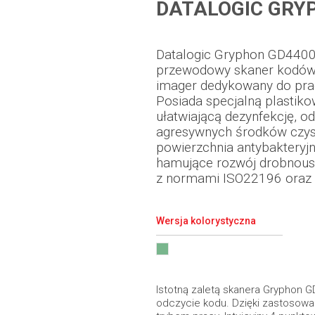
DATALOGIC GRY
Datalogic Gryphon GD4400
przewodowy skaner kodów 
imager dedykowany do prac
Posiada specjalną plast
ułatwiającą dezynfekcję, o
agresywnych środków czys
powierzchnia antybakteryjn
hamujące rozwój drobnous
z normami ISO22196 oraz 
Wersja kolorystyczna
Istotną zaletą skanera Gryphon 
odczycie kodu. Dzięki zastosowa