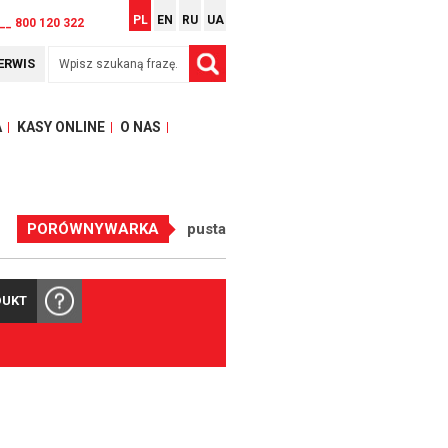
PL
EN
RU
UA
__ 800 120 322
ERWIS
A
KASY ONLINE
O NAS
PORÓWNYWARKA
pusta
DUKT