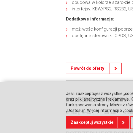
obudowa w kolorze szaro-zie
interfejsy: KBW/PS2, RS232, U
Dodatkowe informacje:
możliwość konfiguracji poprz
dostępne sterowniki: OPOS, U
Powrót do oferty
Jeśli zaakceptujesz wszystkie „cook
DOWIEDZ SIĘ WIĘCEJ
oraz pliki analityczne i reklamowe
funkcjonowania strony. Możesz równ
„Dostosuj”. Więcej informacji o „coo
Strona główna
Zaufali nam
Waru
Relacje inwestorskie
Polityka prywa
Zaakceptuj wszystkie