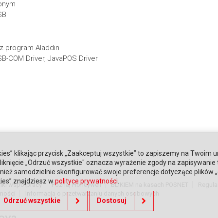
lonym
SB
ez program Aladdin
SB-COM Driver, JavaPOS Driver
ies” klikając przycisk „Zaakceptuj wszystkie” to zapiszemy na Twoim u
. Kliknięcie „Odrzuć wszystkie" oznacza wyrażenie zgody na zapisywanie
ież samodzielnie skonfigurować swoje preferencje dotyczące plików „co
kies” znajdziesz w
polityce prywatności
.
nki współpracy
Poznaj Honeywell
BLIKIEM na kasach POSNET
Regula
tności
Informacja o przetwarzaniu danych osobowych
Odrzuć wszystkie
Dostosuj