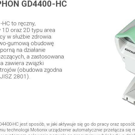
PHON GD4400-HC
-HC to ręczny,
1D oraz 2D typu area
y w służbie zdrowia.
ikowo-gumową obudowę
dporną na działanie
zczących, a zastosowana
a zawiera związki
trojów (obudowa zgodna
JISZ 2801).
GD4400-HC jest sposób, w jaki aktywuje się go do pracy oraz sp
niu technologii Motionix urządzenie automatycznie przełącza się