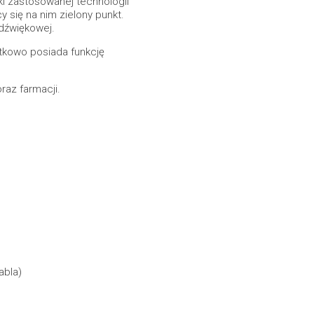
ki zastosowanej technologii
 się na nim zielony punkt.
dźwiękowej.
tkowo posiada funkcję
az farmacji.
abla)