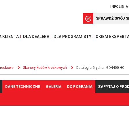
INFOLINIA
SPRAWDŹ SWÓJ S
A KLIENTA
DLA DEALERA
DLA PROGRAMISTY
OKIEM EKSPERT
kreskowe
Skanery kodów kreskowych
Datalogic Gryphon GD4400-HC
DANE TECHNICZNE
GALERIA
DO POBRANIA
ZAPYTAJ O PRO