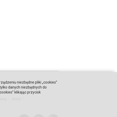
rządzeniu niezbędne pliki „cookies”
 tylko danych niezbędnych do
okies” klikając przycisk
miny
RODO