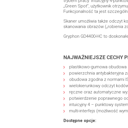
trybem pracy. Intuicyjny 4-punkt
„Green Spot”, użytkownik otrzymu
Funkcjonalność ta jest szczegól
Skaner umożliwia także odczyt k
skanowania obrazów („robienia zdj
Gryphon GD4400-HC to doskonałe 
NAJWAŻNIEJSZE CECHY 
plastikowo-gumowa obudowa u
powierzchnia antybakteryjna 
obudowa zgodna z normami IS
wielokierunkowy odczyt kodów
ręczne oraz automatyczne wyz
potwierdzenie poprawnego odc
intuicyjny 4 – punktowy syst
multi-interfejs (możliwość wy
Dostępne opcje: