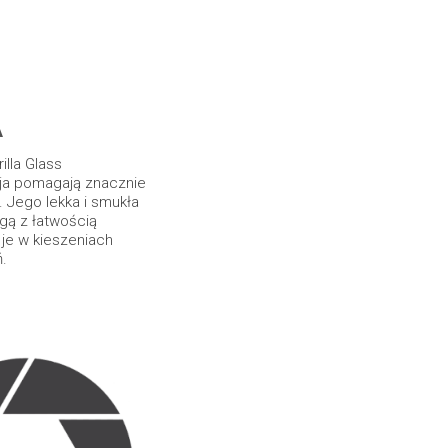
A
illa Glass
ja pomagają znacznie
. Jego lekka i smukła
gą z łatwością
 je w kieszeniach
ń.