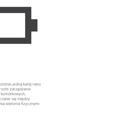
eśnie jedną kartę nano
proste zarządzanie
i komórkowych,
czanie się między
nia wieloma fizycznymi