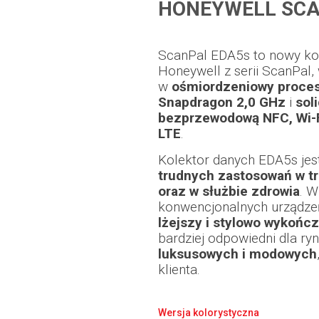
HONEYWELL SCA
ScanPal EDA5s to nowy ko
Honeywell z serii ScanPal
w
ośmiordzeniowy proce
Snapdragon 2,0 GHz
i
sol
bezprzewodową NFC, Wi-Fi
LTE
.
Kolektor danych EDA5s jes
trudnych zastosowań w tr
oraz w służbie zdrowia
. W
konwencjonalnych urządze
lżejszy i stylowo wykońc
bardziej odpowiedni dla r
luksusowych i modowych
klienta.
Wersja kolorystyczna