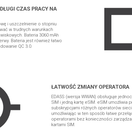
DŁUGI CZAS PRACY NA
ę i uszczelnienie o stopniu
wać w trudnych warunkach
wiskowych. Bateria 3060 mAh
rwy. Bateria jest również łatwo
adowanie QC 3.0.
ŁATWOŚĆ ZMIANY OPERATORA
EDA5S (wersja WWAN) obsługuje jednocz
SIM i jedną kartę eSIM. eSIM umożliwia 
subskrypcjami różnych operatorów siec
umożliwiając w ten sposób łatwe przełą
operatorami bez konieczności zarządza
kartami SIM.