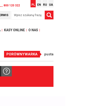
PL
EN
RU
UA
__ 800 120 322
ERWIS
A
KASY ONLINE
O NAS
PORÓWNYWARKA
pusta