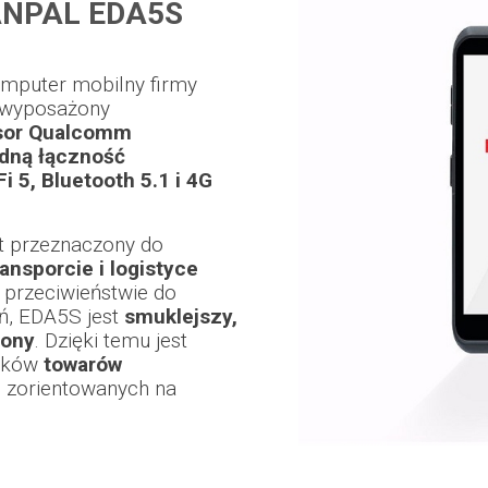
NPAL EDA5S
mputer mobilny firmy
, wyposażony
sor Qualcomm
idną łączność
 5, Bluetooth 5.1 i 4G
t przeznaczony do
ansporcie i logistyce
 przeciwieństwie do
ń, EDA5S jest
smuklejszy,
zony
. Dzięki temu jest
ynków
towarów
, zorientowanych na