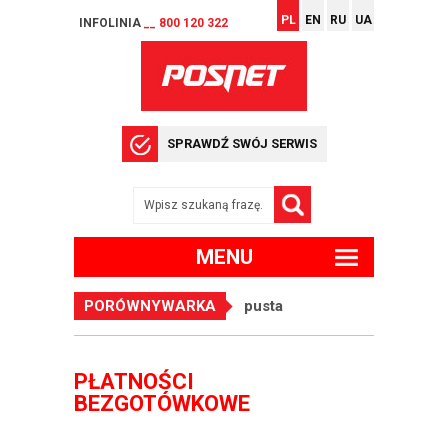
PL
EN
RU
UA
INFOLINIA
__ 800 120 322
SPRAWDŹ SWÓJ SERWIS
MENU
PORÓWNYWARKA
pusta
PŁATNOŚCI
BEZGOTÓWKOWE