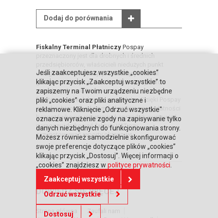
Dodaj do porównania
Fiskalny Terminal Płatniczy
Pospay
przeznaczony jest dla drobnych i średnich
przedsiębiorców, właścicieli niedużych punkt
Jeśli zaakceptujesz wszystkie „cookies”
usługowo – handlowy, prowadzących lokal
klikając przycisk „Zaakceptuj wszystkie” to
gastronomiczny czy food trucka, specjalistów
pracujących mobilnie, serwisantów,
zapiszemy na Twoim urządzeniu niezbędne
fizjoterapeutów, lekarzy i prawników. Dzięki Pospay
pliki „cookies” oraz pliki analityczne i
przedsiębiorca będzie mógł przyjmować płatności
reklamowe. Kliknięcie „Odrzuć wszystkie"
bezgotówkowe, rejestrować sprzedaż, wystawiać
oznacza wyrażenie zgody na zapisywanie tylko
paragony, drukować faktury VAT czy
danych niezbędnych do funkcjonowania strony.
przygotowywać raporty okresowe.
Możesz również samodzielnie skonfigurować
swoje preferencje dotyczące plików „cookies”
klikając przycisk „Dostosuj”. Więcej informacji o
„cookies” znajdziesz w
polityce prywatności
.
Zaakceptuj wszystkie
DOWIEDZ SIĘ WIĘCEJ
Odrzuć wszystkie
Strona główna
Zaufali nam
Dostosuj