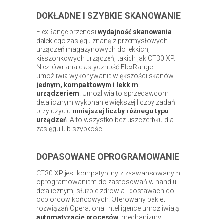
DOKŁADNE I SZYBKIE SKANOWANIE
FlexRange przenosi
wydajność skanowania
dalekiego zasięgu znaną z przemysłowych
urządzeń magazynowych do lekkich,
kieszonkowych urządzeń, takich jak CT30 XP.
Niezrównana elastyczność FlexRange
umożliwia wykonywanie większości skanów
jednym, kompaktowym i lekkim
urządzeniem
. Umożliwia to sprzedawcom
detalicznym wykonanie większej liczby zadań
przy użyciu
mniejszej liczby różnego typu
urządzeń
. A to wszystko bez uszczerbku dla
zasięgu lub szybkości.
DOPASOWANE OPROGRAMOWANIE
CT30 XP jest kompatybilny z zaawansowanym
oprogramowaniem do zastosowań w handlu
detalicznym, służbie zdrowia i dostawach do
odbiorców końcowych. Oferowany pakiet
rozwiązań Operational Intelligence umożliwiają
automatyzację procesów
, mechanizmy