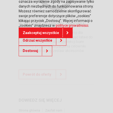
oznacza wyrażenie zgody na zapisywanie tylko
danych niezbędnych do funkcjonowania strony.
Możesz również samodzielnie skonfigurować
swoje preferencje dotyczące plików „cookies”
klikając przycisk „Dostosuj”. Więcej informacji o
W SŁUŻBIE OCHRONY ZDROWIA
„cookies” znajdziesz w
polityce prywatności
.
CT30 XP jest dostępny także w wersji dla
Zaakceptuj wszystkie
placówek ochrony zdrowia
, oferując łatwe do
Odrzuć wszystkie
czyszczenia, gotowe do dezynfekcji białe
obudowy, przyjazne dla pacjenta celowniki
skanujące i obszerny zestaw akcesoriów.
Dostosuj
Powrót do oferty
DOWIEDZ SIĘ WIĘCEJ
Strona główna
Zaufali nam