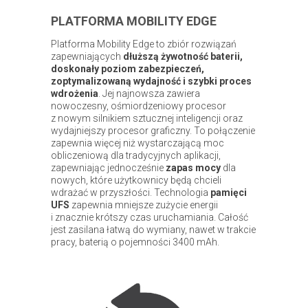
PLATFORMA MOBILITY EDGE
Platforma Mobility Edge to zbiór rozwiązań
zapewniających
dłuższą żywotność baterii,
doskonały poziom zabezpieczeń,
zoptymalizowaną wydajność i szybki proces
wdrożenia
. Jej najnowsza zawiera
nowoczesny, ośmiordzeniowy procesor
z nowym silnikiem sztucznej inteligencji oraz
wydajniejszy procesor graficzny. To połączenie
zapewnia więcej niż wystarczającą moc
obliczeniową dla tradycyjnych aplikacji,
zapewniając jednocześnie
zapas mocy
dla
nowych, które użytkownicy będą chcieli
wdrażać w przyszłości. Technologia
pamięci
UFS
zapewnia mniejsze zużycie energii
i znacznie krótszy czas uruchamiania. Całość
jest zasilana łatwą do wymiany, nawet w trakcie
pracy, baterią o pojemności 3400 mAh.