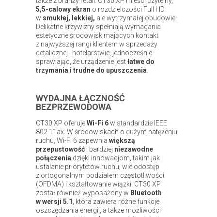
także z branży retail. CT30 XP mieści czytelny,
5,5-calowy ekran
o rozdzielczości Full HD
w
smukłej, lekkiej,
ale wytrzymałej obudowie.
Delikatne krzywizny spełniają wymagania
estetyczne środowisk mających kontakt
z najwyższej rangi klientem w sprzedaży
detalicznej i hotelarstwie, jednocześnie
sprawiając, że urządzenie jest
łatwe do
trzymania i trudne do upuszczenia
.
WYDAJNA ŁĄCZNOŚĆ
BEZPRZEWODOWA
CT30 XP oferuje
Wi-Fi 6
w standardzie IEEE
802.11ax. W środowiskach o dużym natężeniu
ruchu, Wi-Fi 6 zapewnia
większą
przepustowość
i bardziej
niezawodne
połączenia
dzięki innowacjom, takim jak
ustalanie priorytetów ruchu, wielodostęp
z ortogonalnym podziałem częstotliwości
(OFDMA) i kształtowanie wiązki. CT30 XP
został również wyposażony w
Bluetooth
w wersji 5.1
, która zawiera różne funkcje
oszczędzania energii, a także możliwości