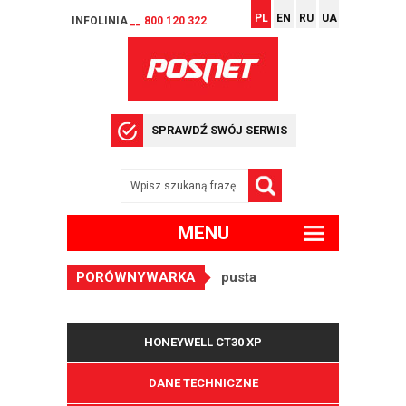
PL
EN
RU
UA
INFOLINIA
__ 800 120 322
SPRAWDŹ SWÓJ SERWIS
MENU
PORÓWNYWARKA
pusta
HONEYWELL CT30 XP
DANE TECHNICZNE