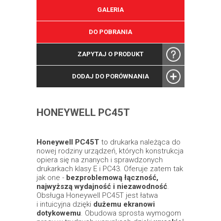
GALERIA
DO POBRANIA
ZAPYTAJ O PRODUKT
DODAJ DO PORÓWNANIA
HONEYWELL PC45T
Honeywell PC45T
to drukarka należąca do
nowej rodziny urządzeń, których konstrukcja
opiera się na znanych i sprawdzonych
drukarkach klasy E i PC43. Oferuje zatem tak
jak one -
bezproblemową łączność,
najwyższą wydajność i niezawodność
.
Obsługa Honeywell PC45T jest łatwa
i intuicyjna dzięki
dużemu ekranowi
dotykowemu
. Obudowa sprosta wymogom