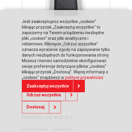
Jeśli zaakceptujesz wszystkie „cookies”
klikając przycisk „Zaakceptuj wszystkie” to
zapiszemy na Twoim urządzeniu niezbędne
pliki „cookies” oraz pliki analityczne i
reklamowe. Kliknięcie „Odrzuć wszystkie"
oznacza wyrażenie zgody na zapisywanie tylko
danych niezbędnych do funkcjonowania strony.
Możesz również samodzielnie skonfigurować
swoje preferencje dotyczące plików „cookies”
klikając przycisk „Dostosuj”. Więcej informacji o
„cookies” znajdziesz w
polityce prywatności
.
Zaakceptuj wszystkie
Powrót do oferty
Odrzuć wszystkie
Dostosuj
DOWIEDZ SIĘ WIĘCEJ
Strona główna
Zaufali nam