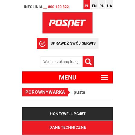
PL
EN
RU
UA
INFOLINIA
__ 800 120 322
SPRAWDŹ SWÓJ SERWIS
MENU
PORÓWNYWARKA
pusta
HONEYWELL PC45T
DANE TECHNICZNE