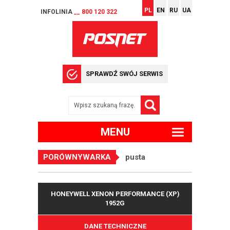
PL
EN
RU
UA
INFOLINIA
__ 800 120 322
SPRAWDŹ SWÓJ SERWIS
MENU
PORÓWNYWARKA
pusta
HONEYWELL XENON PERFORMANCE (XP)
1952G
DANE TECHNICZNE