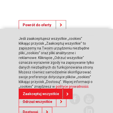
Powrót do oferty
Jeśli zaakceptujesz wszystkie „cookies”
klikając przycisk „Zaakceptuj wszystkie” to
zapiszemy na Twoim urządzeniu niezbędne
DOWIEDZ SIĘ WIĘCEJ
pliki „cookies” oraz pliki analityczne i
reklamowe. Kliknięcie „Odrzuć wszystkie"
Strona główna
Zaufali nam
oznacza wyrażenie zgody na zapisywanie tylko
Warunki współpracy
Poznaj Honeywell
danych niezbędnych do funkcjonowania strony.
BLIKIEM na kasach POSNET
Regulaminy
Możesz również samodzielnie skonfigurować
RODO
Relacje inwestorskie
swoje preferencje dotyczące plików „cookies”
Polityka prywatności
klikając przycisk „Dostosuj”. Więcej informacji o
Informacja o przetwarzaniu danych osobowych
„cookies” znajdziesz w
polityce prywatności
.
Zaakceptuj wszystkie
POTRZEBUJESZ
Odrzuć wszystkie
POMOCY?
Dostosuj
Skontaktuj się z nami