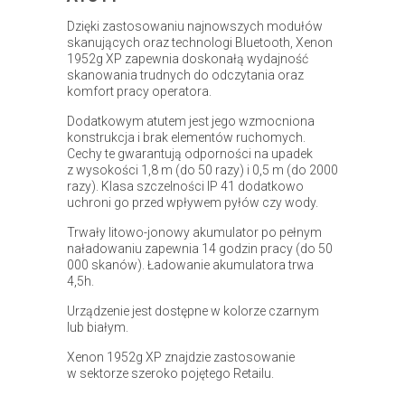
Dzięki zastosowaniu najnowszych modułów
skanujących oraz technologi Bluetooth, Xenon
1952g XP zapewnia doskonałą wydajność
skanowania trudnych do odczytania oraz
komfort pracy operatora.
Dodatkowym atutem jest jego wzmocniona
konstrukcja i brak elementów ruchomych.
Cechy te gwarantują odporności na upadek
z wysokości 1,8 m (do 50 razy) i 0,5 m (do 2000
razy). Klasa szczelności IP 41 dodatkowo
uchroni go przed wpływem pyłów czy wody.
Trwały litowo-jonowy akumulator po pełnym
naładowaniu zapewnia 14 godzin pracy (do 50
000 skanów). Ładowanie akumulatora trwa
4,5h.
Urządzenie jest dostępne w kolorze czarnym
lub białym.
Xenon 1952g XP znajdzie zastosowanie
w sektorze szeroko pojętego Retailu.