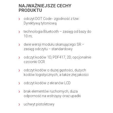
NAJWAŻNIEJSZE CECHY
PRODUKTU
odczyt DOT Code - zgodność z tzw:
Dyrektywą tytoniową
technologia Bluetooth – zasięg od bazy do
10 m;
dwie wersji modułu skanującego SR –
zasięg odczytu – standardowy
odczyt kodów 1D, PDF417, 2D, opcjonalnie
czcionki OCR
odczyt kodów o dużej gęstości, dużych
kodów logistycznych, a także złej jakości
odczyt kodów z ekranów LCD
brak elementów ruchomych, duża
odporność na wstrząsy oraz upadki
uchwyt pistoletowy