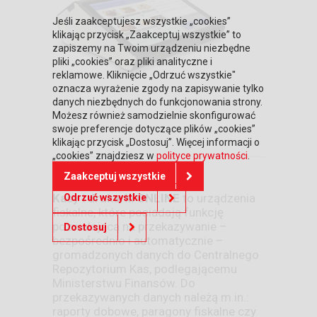
Jeśli zaakceptujesz wszystkie „cookies”
klikając przycisk „Zaakceptuj wszystkie” to
zapiszemy na Twoim urządzeniu niezbędne
pliki „cookies” oraz pliki analityczne i
reklamowe. Kliknięcie „Odrzuć wszystkie"
oznacza wyrażenie zgody na zapisywanie tylko
danych niezbędnych do funkcjonowania strony.
Możesz również samodzielnie skonfigurować
swoje preferencje dotyczące plików „cookies”
klikając przycisk „Dostosuj”. Więcej informacji o
„cookies” znajdziesz w
polityce prywatności
.
Zaakceptuj wszystkie
Kasy i drukarki ONLINE
to urządzenia
Odrzuć wszystkie
fiskalne, które posiadają funkcję
pozwalającą na przekazywanie –
Dostosuj
bezpośrednio i automatycznie –
gromadzonych danych do Centralnego
Repozytorium Kas, podlegającemu
Ministerstwu Finansów. Do
przekazywanych danych należą m.in.:
raporty dobowe, paragony fiskalne czy