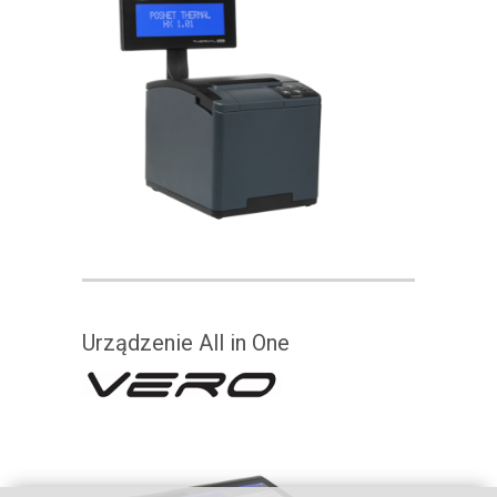
Urządzenie All in One