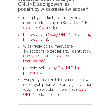
ONLINE zobligowani są
podatnicy w zakresie świadczeń:
usług fryzjerskich, kosmetycznych
i kosmetologicznych (
Kasy ONLINE
dla salonów urody
),
budowlanych (
Kasy ONLINE dla usług
budowlanych
),
w zakresie opieki medycznej
świadczonej przez lekarzy i dentystów
(
Kasy ONLINE dla lekarzy
i dentystów
),
prawniczych (
Kasy ONLINE dla
prawników
),
związanych z działalnością obiektów
służących poprawie kondycji fizycznej
wyłącznie w zakresie wstępu (
Kasy
ONLINE dla fitness
).