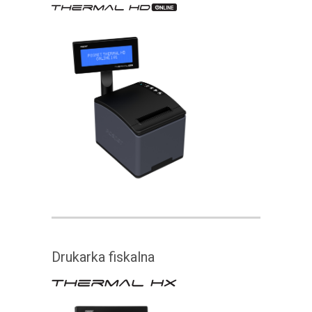
Drukarka fiskalna