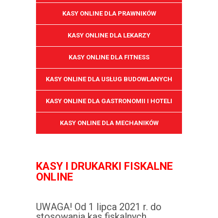
KASY ONLINE DLA PRAWNIKÓW
KASY ONLINE DLA LEKARZY
KASY ONLINE DLA FITNESS
KASY ONLINE DLA USŁUG BUDOWLANYCH
KASY ONLINE DLA GASTRONOMII I HOTELI
KASY ONLINE DLA MECHANIKÓW
KASY I DRUKARKI FISKALNE
ONLINE
UWAGA! Od 1 lipca 2021 r. do
stosowania kas fiskalnych