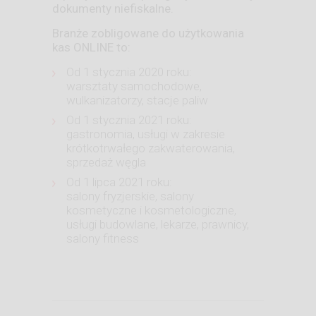
dokumenty niefiskalne.
Branże zobligowane do użytkowania
kas ONLINE to:
Od 1 stycznia 2020 roku:
warsztaty samochodowe,
wulkanizatorzy, stacje paliw
Od 1 stycznia 2021 roku:
gastronomia, usługi w zakresie
krótkotrwałego zakwaterowania,
sprzedaż węgla
Od 1 lipca 2021 roku:
salony fryzjerskie, salony
kosmetyczne i kosmetologiczne,
usługi budowlane, lekarze, prawnicy,
salony fitness