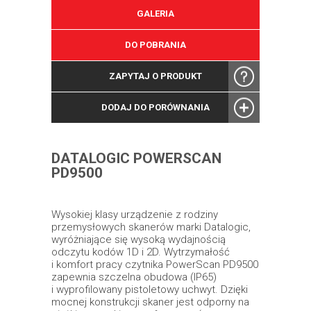
GALERIA
DO POBRANIA
ZAPYTAJ O PRODUKT
DODAJ DO PORÓWNANIA
DATALOGIC POWERSCAN
PD9500
Wysokiej klasy urządzenie z rodziny
przemysłowych skanerów marki Datalogic,
wyróżniające się wysoką wydajnością
odczytu kodów 1D i 2D. Wytrzymałość
i komfort pracy czytnika PowerScan PD9500
zapewnia szczelna obudowa (IP65)
i wyprofilowany pistoletowy uchwyt. Dzięki
mocnej konstrukcji skaner jest odporny na