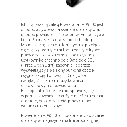
Istotną i ważną zaletą PowerScan PD9500 jest
sposób aktywowania skanera do pracy oraz
sposób powiadomień o poprawnym odczycie
kodu. Poprzez zastosowanie technologii
Motionix urządzenie automatycznie przełącza
się między ręcznym i automatycznym trybem
pracy czytnika w zależności od aktywności
użytkownika a technologia Datalogic 3GL
(Three Green Light) zapewnia - poprzez
wyświetlający się zielony punkt na kodzie
i sygnalizację diodową LED na górze
i w rękojeści skanera - użytkownika
o prawidłowym odczycie kodu.
Funkcjonalności te idealnie sprawdzą się
w pomieszczeniach o dużym natężeniu hałasu
oraz tam, gdzie szybkości pracy skanera jest
warunkiem koniecznym.
PowerScan PD9500 to doskonałe rozwiązanie
do pracy w magazynie i na linii produkcyjnej.