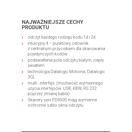
NAJWAŻNIEJSZE CECHY
PRODUKTU
odczyt każdego rodzaju kodu 1d i 2d
intuicyjny 4 – punktowy celownik
z centralnym przyciskiem dla skanowania
pojedynczych kodów
podświetlenie pola odczytu białym, ciepły
światłem
technologia Datalogic Motionix; Datalogic
3GL
multi - interfejs: (możliwość wymiennego
użycia interfejsów: USB, KBW, RS 232
poprzez zmianę kabla)
Skanery serii PD9500 mają wymienne
ochronne szkło okna odczytu