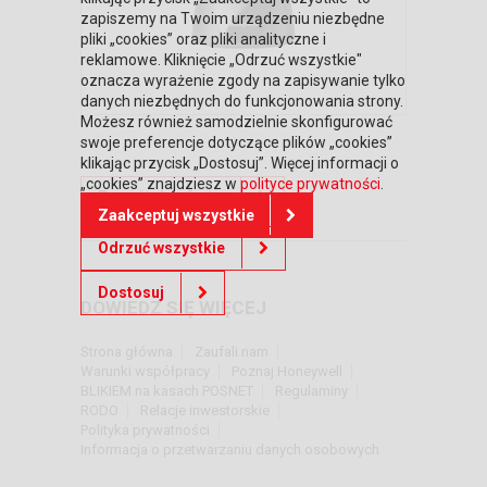
zapiszemy na Twoim urządzeniu niezbędne
pliki „cookies” oraz pliki analityczne i
reklamowe. Kliknięcie „Odrzuć wszystkie"
oznacza wyrażenie zgody na zapisywanie tylko
danych niezbędnych do funkcjonowania strony.
Możesz również samodzielnie skonfigurować
swoje preferencje dotyczące plików „cookies”
klikając przycisk „Dostosuj”. Więcej informacji o
„cookies” znajdziesz w
polityce prywatności
.
Powrót do oferty
Zaakceptuj wszystkie
Odrzuć wszystkie
Dostosuj
DOWIEDZ SIĘ WIĘCEJ
Strona główna
Zaufali nam
Warunki współpracy
Poznaj Honeywell
BLIKIEM na kasach POSNET
Regulaminy
RODO
Relacje inwestorskie
Polityka prywatności
Informacja o przetwarzaniu danych osobowych