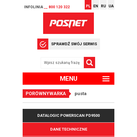
PL
EN
RU
UA
INFOLINIA
__ 800 120 322
SPRAWDŹ SWÓJ SERWIS
MENU
PORÓWNYWARKA
pusta
DATALOGIC POWERSCAN PD9500
DANE TECHNICZNE