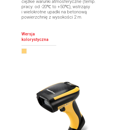
ciężkie warunki atmosferyczne (temp.
pracy: od -20℃ to +50℃), wstrząsy
i wielokrotne upadki na betonową
powierzchnię z wysokości 2 m.
Wersja
kolorystyczna