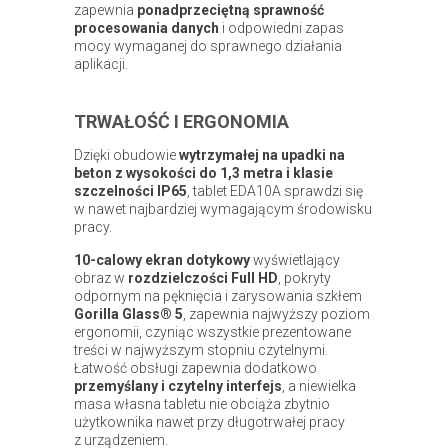
zapewnia
ponadprzeciętną sprawność
procesowania danych
i odpowiedni zapas
mocy wymaganej do sprawnego działania
aplikacji.
TRWAŁOŚĆ I ERGONOMIA
Dzięki obudowie
wytrzymałej na upadki na
beton z wysokości do 1,3 metra i klasie
szczelności IP65
, tablet EDA10A sprawdzi się
w nawet najbardziej wymagającym środowisku
pracy.
10-calowy ekran dotykowy
wyświetlający
obraz w
rozdzielczości Full HD
, pokryty
odpornym na pęknięcia i zarysowania szkłem
Gorilla Glass® 5
, zapewnia najwyższy poziom
ergonomii, czyniąc wszystkie prezentowane
treści w najwyższym stopniu czytelnymi.
Łatwość obsługi zapewnia dodatkowo
przemyślany i czytelny interfejs
, a niewielka
masa własna tabletu nie obciąża zbytnio
użytkownika nawet przy długotrwałej pracy
z urządzeniem.