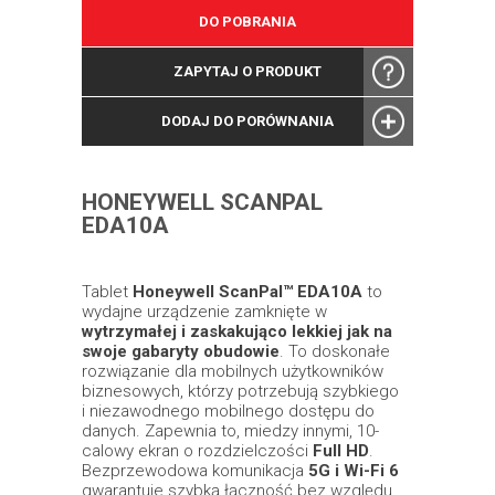
DO POBRANIA
ZAPYTAJ O PRODUKT
DODAJ DO PORÓWNANIA
HONEYWELL SCANPAL
EDA10A
Tablet
Honeywell ScanPal™ EDA10A
to
wydajne urządzenie zamknięte w
wytrzymałej i zaskakująco lekkiej jak na
swoje gabaryty obudowie
. To doskonałe
rozwiązanie dla mobilnych użytkowników
biznesowych, którzy potrzebują szybkiego
i niezawodnego mobilnego dostępu do
danych. Zapewnia to, miedzy innymi, 10-
calowy ekran o rozdzielczości
Full HD
.
Bezprzewodowa komunikacja
5G i Wi-Fi 6
gwarantuje szybką łączność bez względu