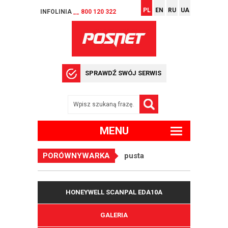
PL
EN
RU
UA
INFOLINIA
__ 800 120 322
SPRAWDŹ SWÓJ SERWIS
MENU
PORÓWNYWARKA
pusta
HONEYWELL SCANPAL EDA10A
GALERIA