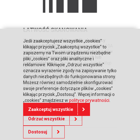
ŁATWOŚĆ SKANOWANIA
Wyposażony w
wydajny silnik skanujący
Jeśli zaakceptujesz wszystkie „cookies”
Honeywell S0703
, mobilny komputer EDA10A
klikając przycisk „Zaakceptuj wszystkie” to
umożliwia
szybki i skuteczny odczyt kodów
zapiszemy na Twoim urządzeniu niezbędne
kreskowych, nawet uszkodzonych lub
pliki „cookies” oraz pliki analityczne i
niekompletnych
. Daje to stały dostęp dostęp
reklamowe. Kliknięcie „Odrzuć wszystkie"
do dokładnych i aktualnych danych
oznacza wyrażenie zgody na zapisywanie tylko
pracownikom pierwszej linii, co może
danych niezbędnych do funkcjonowania strony.
skutecznie pomóc w zwiększeniu efektywności
Możesz również samodzielnie skonfigurować
zarządzania zamówieniami i zapasami.
swoje preferencje dotyczące plików „cookies”
klikając przycisk „Dostosuj”. Więcej informacji o
„cookies” znajdziesz w
polityce prywatności
.
Zaakceptuj wszystkie
Powrót do oferty
Odrzuć wszystkie
Dostosuj