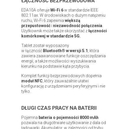
ŁĄCZNOŚĆ BEZPRZEWODOWA
EDA10A oferuje
Wi-Fi 6
w standardzie IEEE
802.11ax. W środowiskach o dużym natężeniu
ruchu, Wi-Fi 6 zapewnia
większą
przepustowość
i
niezawodn
ość
połączenia
.
Użytkownik może także skorzystać z
łączności
komórkowej w standardzie 5G.
Tablet został wyposażony
w łączność
Bluetooth
®
w wersji 5.1
, która
zawiera zaawansowane funkcje oszczędzania
energii, a także możliwości wyszukiwania
kierunku na podstawie kąta przybycia.
Komplet funkcji bezprzewodowych dopełnia
moduł NFC
, który zauważalnie ułatwi
konfigurację z urządzeniami peryferyjnymi i nie
tylko.
DŁUGI CZAS PRACY NA BATERII
Pojemna
bateria o pojemności 8000 mAh
pozwala na długotrwałe użytkowanie z dala od
ładowarki. Akumulator, w zależności od trybu