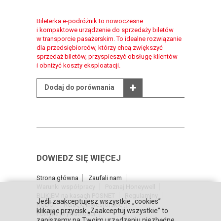
Bileterka e-podróżnik to nowoczesne
i kompaktowe urządzenie do sprzedaży biletów
w transporcie pasażerskim. To idealne rozwiązanie
dla przedsiębiorców, którzy chcą zwiększyć
sprzedaż biletów, przyspieszyć obsługę klientów
i obniżyć koszty eksploatacji.
Dodaj do porównania
DOWIEDZ SIĘ WIĘCEJ
Strona główna
Zaufali nam
Warunki współpracy
Poznaj Honeywell
BLIKIEM na kasach POSNET
Regulaminy
Jeśli zaakceptujesz wszystkie „cookies”
RODO
Relacje inwestorskie
klikając przycisk „Zaakceptuj wszystkie” to
Polityka prywatności
zapiszemy na Twoim urządzeniu niezbędne