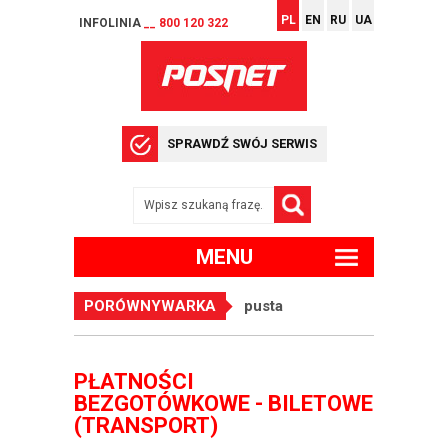
PL
EN
RU
UA
INFOLINIA
__ 800 120 322
SPRAWDŹ SWÓJ SERWIS
MENU
PORÓWNYWARKA
pusta
PŁATNOŚCI
BEZGOTÓWKOWE - BILETOWE
(TRANSPORT)