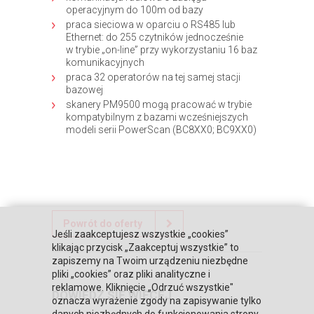
operacyjnym do 100m od bazy
praca sieciowa w oparciu o RS485 lub
Ethernet: do 255 czytników jednocześnie
w trybie „on-line” przy wykorzystaniu 16 baz
komunikacyjnych
praca 32 operatorów na tej samej stacji
bazowej
skanery PM9500 mogą pracować w trybie
kompatybilnym z bazami wcześniejszych
modeli serii PowerScan (BC8XX0; BC9XX0)
Powrót do oferty
Jeśli zaakceptujesz wszystkie „cookies”
klikając przycisk „Zaakceptuj wszystkie” to
zapiszemy na Twoim urządzeniu niezbędne
pliki „cookies” oraz pliki analityczne i
reklamowe. Kliknięcie „Odrzuć wszystkie"
DOWIEDZ SIĘ WIĘCEJ
oznacza wyrażenie zgody na zapisywanie tylko
danych niezbędnych do funkcjonowania strony.