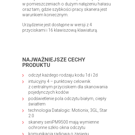
w pomieszczeniach o dużym natężeniu hałasu
oraz tam, gdzie szybkości pracy skanera jest
warunkiem koniecznym.
Urządzenie jest dostępne w wersji z 4
przyciskami i 16 klawiszową klawiaturą.
NAJWAŻNIEJSZE CECHY
PRODUKTU
odczyt każdego rodzaju kodu 1d i 2d
intuicyjny 4 – punktowy celownik
z centralnym przyciskiem dla skanowania
pojedynczych kodów
podświetlenie pola odczytu białym, ciepły
światłem
technologia Datalogic: Motionix, 3GL, Star
2.0
skanery seriiPM9500 mają wymienne
ochronne szkło okna odczytu
komunikacja radiowa o zasięgu