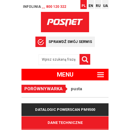
PL
EN
RU
UA
INFOLINIA
__ 800 120 322
SPRAWDŹ SWÓJ SERWIS
MENU
PORÓWNYWARKA
pusta
DATALOGIC POWERSCAN PM9500
DANE TECHNICZNE