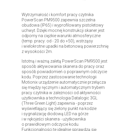
Wytrzymałość i komfort pracy czytnika
PowerScan PM9500 zapewnia szczelna
obudowa (IP65) i wyprofilowany pistoletowy
uchwyt. Dzięki mocnej konstrukcji skaner jest
odporny na ciężkie warunki atmosferyczne
(temp. pracy: od - 20 do +50), wstrząsy
i wielokrotne upadki na betonową powierzchnię
z wysokości 2m.
Istotną i ważną zaletą PowerScan PM9500 jest
sposób aktywowania skanera do pracy oraz
sposób powiadomień o poprawnym odczycie
kodu. Poprzez zastosowanie technologii
Motionix urządzenie automatycznie przełącza
się między ręcznym i automatycznym trybem
pracy czytnika w zależności od aktywności
użytkownika a technologia Datalogic 3GL
(Three Green Light) zapewnia - poprzez
wyświetlający się zielony punkt na kodzie
i sygnalizację diodową LED na górze
i w rękojeści skanera - użytkownika
o prawidłowym odczycie kodu.
Funkcjonalności te idealnie sprawdzą się