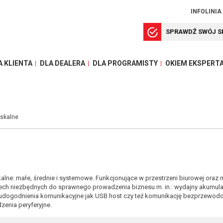
INFOLINIA
SPRAWDŹ SWÓJ S
A KLIENTA
DLA DEALERA
DLA PROGRAMISTY
OKIEM EKSPERT
iskalne
kalne: małe, średnie i systemowe. Funkcjonujące w przestrzeni biurowej oraz 
ch niezbędnych do sprawnego prowadzenia biznesu m. in.: wydajny akumulat
 udogodnienia komunikacyjne jak USB host czy też komunikację bezprzewodo
enia peryferyjne.