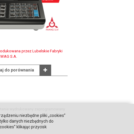
rodukowana przez Lubelskie Fabryki
WAG S.A.
aj do porównania
zostanie wydrukowany zaprogramowany
rządzeniu niezbędne pliki „cookies”
ębiorcy funkcji.
 tylko danych niezbędnych do
okies” klikając przycisk