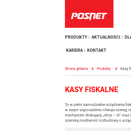
PRODUKTY
AKTUALNOŚCI
DL
KARIERA
KONTAKT
Strona główna
Produkty
Kasy f
KASY FISKALNE
To w pełni samodzielne urządzenia fis
w swym wyposażeniu oferuje szereg ce
mechanizm drukujący „drop – in” oraz
szeroką możliwość rozbudowy o urządz