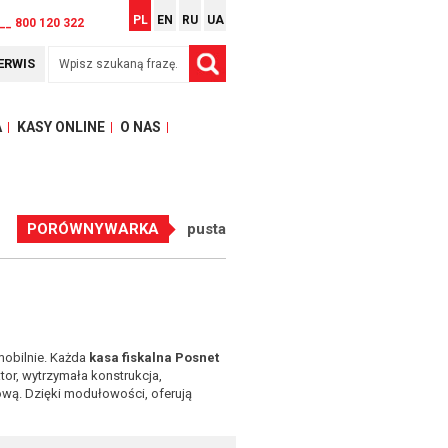
PL
EN
RU
UA
__ 800 120 322
ERWIS
A
KASY ONLINE
O NAS
PORÓWNYWARKA
pusta
mobilnie. Każda
kasa fiskalna Posnet
or, wytrzymała konstrukcja,
wą. Dzięki modułowości, oferują