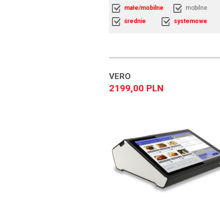
małe/mobilne
mobilne
średnie
systemowe
VERO
2199,00 PLN