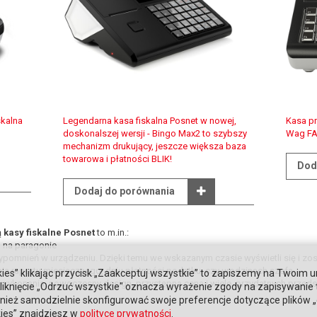
skalna
Legendarna kasa fiskalna Posnet w nowej,
Kasa p
doskonalszej wersji - Bingo Max2 to szybszy
Wag FA
mechanizm drukujący, jeszcze większa baza
towarowa i płatności BLIK!
Dod
Dodaj do porównania
ą
kasy fiskalne
Posnet
to m.in.:
 na paragonie
ypomnień w urządzeniu. Dzięki temu we wskazanym czasie wyświetli się i 
a raportu miesięcznego, dniu płatności podatku, czy urodzinach szefa.
ies” klikając przycisk „Zaakceptuj wszystkie” to zapiszemy na Twoim u
 wykonania, nowoczesny design, przystępna cena i wiele, przydatnych przedsi
. Kliknięcie „Odrzuć wszystkie" oznacza wyrażenie zgody na zapisywanie
ież samodzielnie skonfigurować swoje preferencje dotyczące plików „co
kies” znajdziesz w
polityce prywatności
.