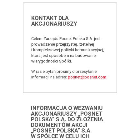
KONTAKT DLA
AKCJONARIUSZY
Celem Zarządu Posnet Polska S.A. jest
prowadzenie przejrzystej, rzetelnej
i kompleksowej polityki komunikacyjnej,
która jest sposobem na budowanie
wiarygodności Spółki.
W razie pytań prosimy o przesyłanie
informacji na adres:
posnet@posnet.com
INFORMACJA O WEZWANIU
AKCJONARIUSZY „POSNET
POLSKA” S.A. DO ZŁOŻENIA
DOKUMENTÓW AKCJI
„POSNET POLSKA” S.A.
W SPÓŁCE W CELU ICH