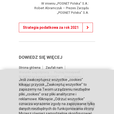
W imieniu „POSNET Polska” S.A.:
Robert Abramczuk – Prezes Zarządu
„POSNET Polska” S.A.
Strategia podatkowa za rok 2021
DOWIEDZ SIĘ WIĘCEJ
Strona główna
Zaufali nam
Warunki współpracy
Poznaj Honeywell
BLIKIEM na kasach POSNET
Regulaminy
Jeśli zaakceptujesz wszystkie „cookies”
RODO
Relacje inwestorskie
klikając przycisk „Zaakceptuj wszystkie” to
Polityka prywatności
zapiszemy na Twoim urządzeniu niezbędne
Informacja o przetwarzaniu danych osobowych
pliki „cookies” oraz pliki analityczne i
reklamowe. Kliknięcie „Odrzuć wszystkie"
POTRZEBUJESZ
oznacza wyrażenie zgody na zapisywanie tylko
POMOCY?
danych niezbędnych do funkcjonowania strony.
Możesz również samodzielnie skonfigurować