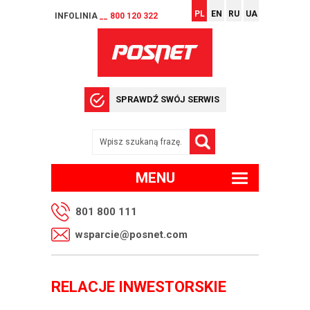
PL
EN
RU
UA
INFOLINIA
__ 800 120 322
SPRAWDŹ SWÓJ SERWIS
MENU
801 800 111
wsparcie@posnet.com
RELACJE INWESTORSKIE