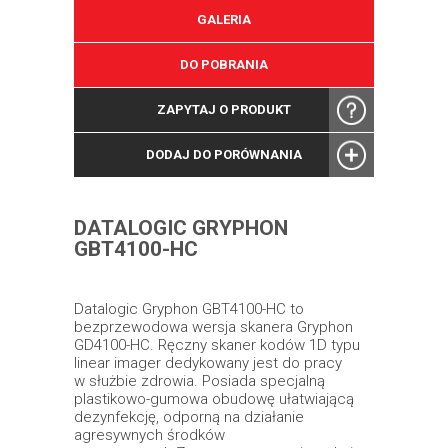
GALERIA
DO POBRANIA
ZAPYTAJ O PRODUKT
DODAJ DO PORÓWNANIA
DATALOGIC GRYPHON
GBT4100-HC
Datalogic Gryphon GBT4100-HC to
bezprzewodowa wersja skanera Gryphon
GD4100-HC. Ręczny skaner kodów 1D typu
linear imager dedykowany jest do pracy
w służbie zdrowia. Posiada specjalną
plastikowo-gumowa obudowę ułatwiającą
dezynfekcję, odporną na działanie
agresywnych środków