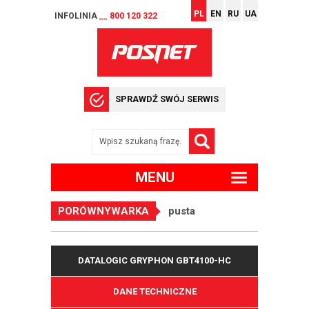
PL
EN
RU
UA
INFOLINIA
__ 800 120 322
SPRAWDŹ SWÓJ SERWIS
MENU
PORÓWNYWARKA
pusta
DATALOGIC GRYPHON GBT4100-HC
DANE TECHNICZNE