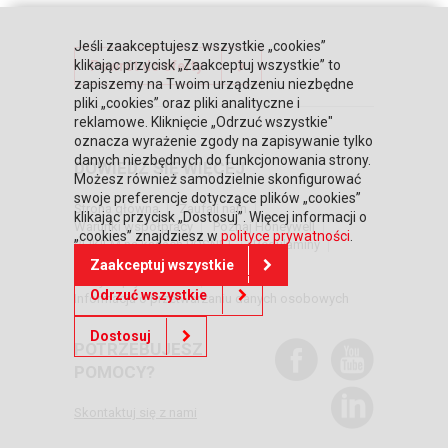
Jeśli zaakceptujesz wszystkie „cookies”
klikając przycisk „Zaakceptuj wszystkie” to
Powrót do oferty
zapiszemy na Twoim urządzeniu niezbędne
pliki „cookies” oraz pliki analityczne i
reklamowe. Kliknięcie „Odrzuć wszystkie"
oznacza wyrażenie zgody na zapisywanie tylko
danych niezbędnych do funkcjonowania strony.
DOWIEDZ SIĘ WIĘCEJ
Możesz również samodzielnie skonfigurować
swoje preferencje dotyczące plików „cookies”
Strona główna
Zaufali nam
klikając przycisk „Dostosuj”. Więcej informacji o
Warunki współpracy
Poznaj Honeywell
„cookies” znajdziesz w
polityce prywatności
.
BLIKIEM na kasach POSNET
Regulaminy
RODO
Relacje inwestorskie
Zaakceptuj wszystkie
Polityka prywatności
Odrzuć wszystkie
Informacja o przetwarzaniu danych osobowych
Dostosuj
POTRZEBUJESZ
POMOCY?
Skontaktuj się z nami