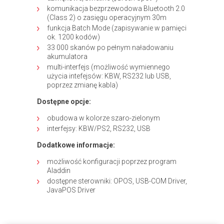
komunikacja bezprzewodowa Bluetooth 2.0
(Class 2) o zasięgu operacyjnym 30m
funkcja Batch Mode (zapisywanie w pamięci
ok. 1200 kodów)
33 000 skanów po pełnym naładowaniu
akumulatora
multi-interfejs (możliwość wymiennego
użycia intefejsów: KBW, RS232 lub USB,
poprzez zmianę kabla)
Dostępne opcje:
obudowa w kolorze szaro-zielonym
interfejsy: KBW/PS2, RS232, USB
Dodatkowe informacje:
możliwość konfiguracji poprzez program
Aladdin
dostępne sterowniki: OPOS, USB-COM Driver,
JavaPOS Driver