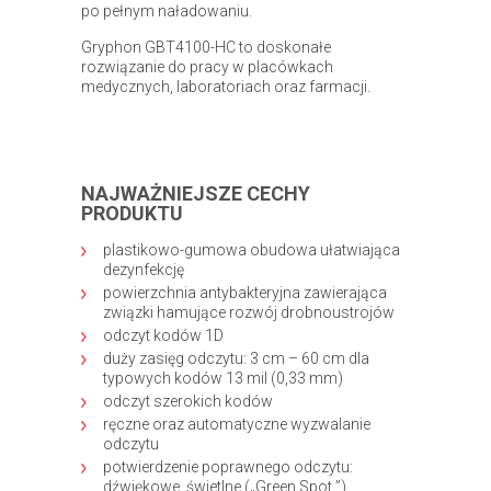
po pełnym naładowaniu.
Gryphon GBT4100-HC to doskonałe
rozwiązanie do pracy w placówkach
medycznych, laboratoriach oraz farmacji.
NAJWAŻNIEJSZE CECHY
PRODUKTU
plastikowo-gumowa obudowa ułatwiająca
dezynfekcję
powierzchnia antybakteryjna zawierająca
związki hamujące rozwój drobnoustrojów
odczyt kodów 1D
duży zasięg odczytu: 3 cm – 60 cm dla
typowych kodów 13 mil (0,33 mm)
odczyt szerokich kodów
ręczne oraz automatyczne wyzwalanie
odczytu
potwierdzenie poprawnego odczytu:
dźwiękowe, świetlne („Green Spot ”)