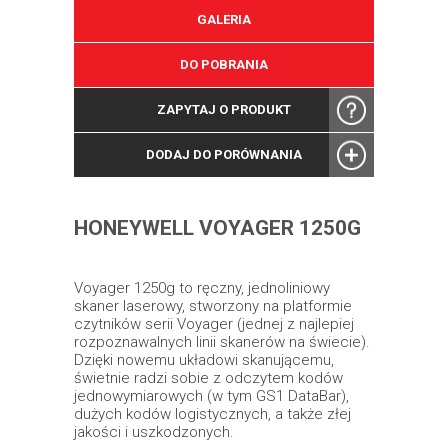
GALERIA
DO POBRANIA
ZAPYTAJ O PRODUKT
DODAJ DO PORÓWNANIA
HONEYWELL VOYAGER 1250G
Voyager 1250g to ręczny, jednoliniowy
skaner laserowy, stworzony na platformie
czytników serii Voyager (jednej z najlepiej
rozpoznawalnych linii skanerów na świecie).
Dzięki nowemu układowi skanującemu,
świetnie radzi sobie z odczytem kodów
jednowymiarowych (w tym GS1 DataBar),
dużych kodów logistycznych, a także złej
jakości i uszkodzonych.