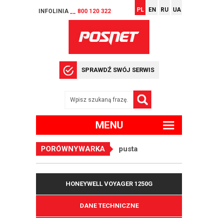
PL
EN
RU
UA
INFOLINIA
__ 800 120 322
SPRAWDŹ SWÓJ SERWIS
MENU
PORÓWNYWARKA
pusta
HONEYWELL VOYAGER 1250G
DANE TECHNICZNE