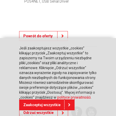
POS4NET, USB Serial Driver
Powrót do oferty
Jeśli zaakceptujesz wszystkie „cookies”
klikając przycisk „Zaakceptuj wszystkie” to
zapiszemy na Twoim urządzeniu niezbędne
DOWIEDZ SIĘ WIĘCEJ
pliki „cookies” oraz pliki analityczne i
reklamowe. Kliknięcie „Odrzuć wszystkie"
oznacza wyrażenie zgody na zapisywanie tylko
Strona główna
Zaufali nam
Warunki współpracy
Poznaj Honeywell
danych niezbędnych do funkcjonowania strony.
BLIKIEM na kasach POSNET
Regulaminy
Możesz również samodzielnie skonfigurować
RODO
Relacje inwestorskie
swoje preferencje dotyczące plików „cookies”
Polityka prywatności
klikając przycisk „Dostosuj”. Więcej informacji o
Informacja o przetwarzaniu danych osobowych
„cookies” znajdziesz w
polityce prywatności
.
Zaakceptuj wszystkie
POTRZEBUJESZ
Odrzuć wszystkie
POMOCY?