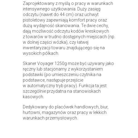
Zaprojektowany z myślą o pracy w warunkach
intensywnego użytkowania. Duży zasięg
odczytu (nawet do 44 cm) oraz uchwyt
pistoletowy zapewniają komfort pracy oraz
dużą wydajność skanowania. Te dwie cechy,
dają możliwość odczytu kodów kreskowych
z towarów w trudno dostępnych miejscach (np.
w dolnej części wózka), czy łatwej
inwentaryzacji towaru znajdującego się na
wysokich pólkach.
Skaner Voyager 1250g może być używany jako
ręczny lub stacjonarny z wykorzystaniem
podstawki (po umieszczeniu czytnika na
podstawce, następuje przejście
w automatyczny tryb pracy). Funkcja ta jest
szczególnie przydatna na stanowiskach
kasowych.
Dedykowany do placówek handlowych, biur,
hurtowni, magazynów oraz pracy w lekkich
warunkach przemysłowych.