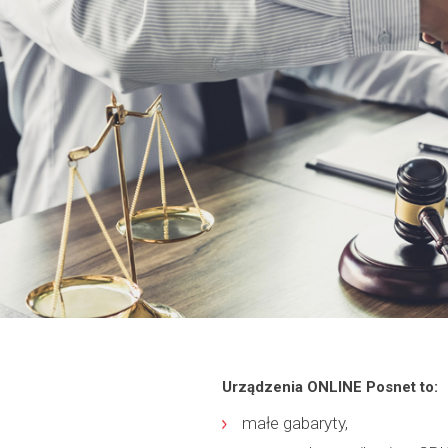
Urządzenia ONLINE Posnet to:
małe gabaryty,