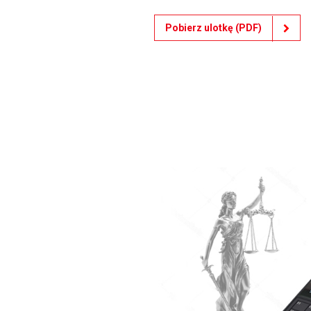
Pobierz ulotkę (PDF)