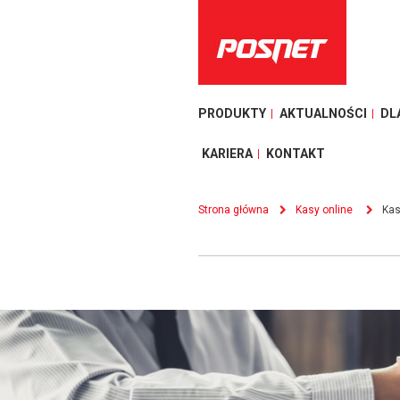
PRODUKTY
AKTUALNOŚCI
DL
KARIERA
KONTAKT
Strona główna
Kasy online
Kas