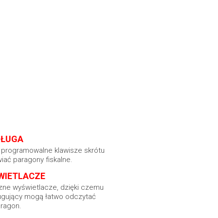
SŁUGA
z programowalne klawisze skrótu
iać paragony fiskalne.
WIETLACZE
zne wyświetlacze, dzięki czemu
sługujący mogą łatwo odczytać
ragon.