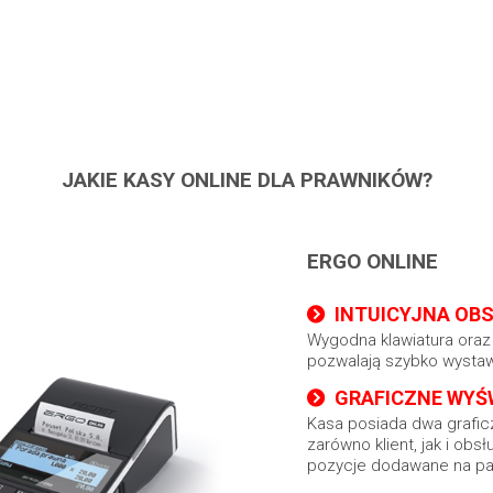
JAKIE KASY ONLINE DLA PRAWNIKÓW?
ERGO ONLINE
INTUICYJNA OB
​Wygodna klawiatura ora
pozwalają szybko wystaw
GRAFICZNE WYŚ
Kasa posiada dwa grafic
zarówno klient, jak i ob
pozycje dodawane na pa