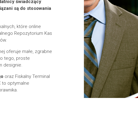
datnicy świadczący
ązani są do stosowania
alnych, które online
ralnego Repozytorium Kas
sów.
lnej oferuje małe, zgrabne
o tego, proste
m designie.
go
oraz
Fiskalny Terminal
E
to optymalne
prawnika.