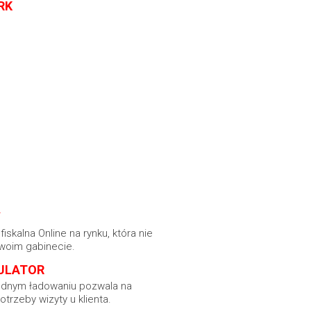
RK
Y
fiskalna Online na rynku, która nie
woim gabinecie.
ULATOR
jednym ładowaniu pozwala na
trzeby wizyty u klienta.