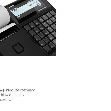
owę
, nieduże rozmiary
 klawiaturę, co
dzenia.