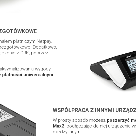
BEZGOTÓWKOWE
nalem płatniczym Netpay.
i bezgotówkowe. Dodatkowo,
ączenie z CRK, poprzez
zmaksymalizowania wygody
e płatności uniwersalnym
WSPÓŁPRACA Z INNYMI URZĄDZ
W prosty sposób możesz
poszerzyć mo
Max2
, podłączając do niej urządzenia
między innymi: