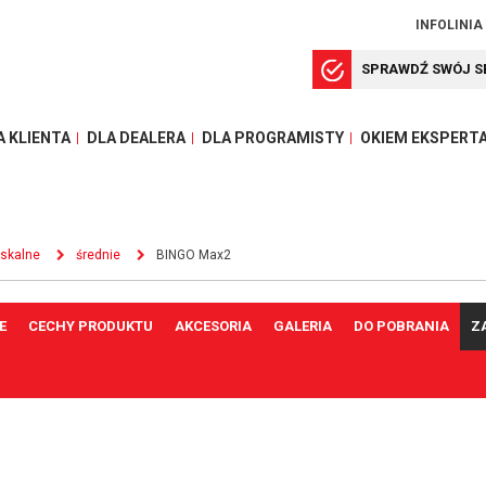
INFOLINIA
SPRAWDŹ SWÓJ S
A KLIENTA
DLA DEALERA
DLA PROGRAMISTY
OKIEM EKSPERT
iskalne
średnie
BINGO Max2
E
CECHY PRODUKTU
AKCESORIA
GALERIA
DO POBRANIA
Z