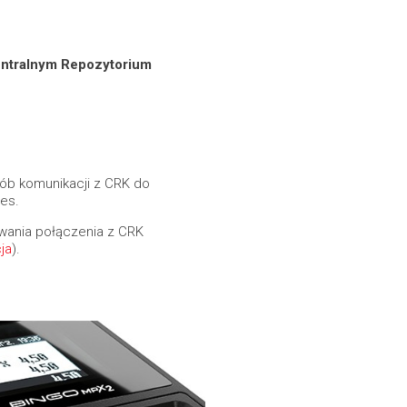
entralnym Repozytorium
ób komunikacji z CRK do
es.
owania połączenia z CRK
ja
).