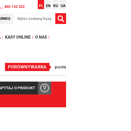
PL
EN
RU
UA
__ 800 120 322
ERWIS
A
KASY ONLINE
O NAS
PORÓWNYWARKA
pusta
APYTAJ O PRODUKT