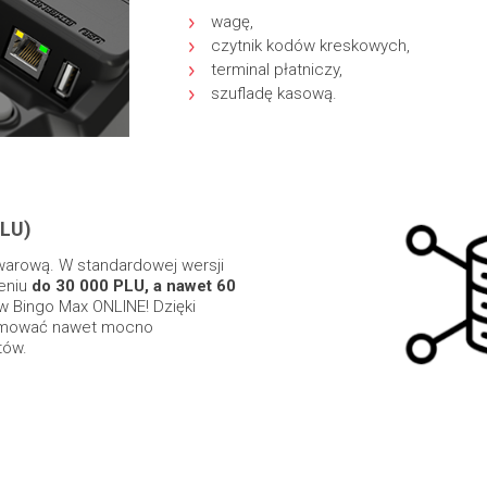
wagę,
czytnik kodów kreskowych,
terminal płatniczy,
szufladę kasową.
LU)
warową. W standardowej wersji
eniu
do 30 000 PLU, a nawet 60
 w Bingo Max ONLINE! Dzięki
ramować nawet mocno
tów.