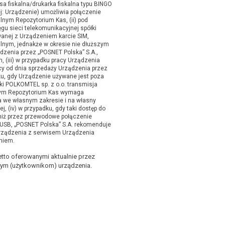
asa fiskalna/drukarka fiskalna typu BINGO
: Urządzenie) umożliwia połączenie
lnym Repozytorium Kas, (ii) pod
u sieci telekomunikacyjnej spółki
wanej z Urządzeniem karcie SIM,
kalnym, jednakże w okresie nie dłuższym
dzenia przez „POSNET Polska” S.A.,
, (iii) w przypadku pracy Urządzenia
ęcy od dnia sprzedaży Urządzenia przez
ku, gdy Urządzenie używane jest poza
ki POLKOMTEL sp. z o.o. transmisja
nym Repozytorium Kas wymaga
a we własnym zakresie i na własny
j, (iv) w przypadku, gdy taki dostęp do
niż przez przewodowe połączenie
USB, „POSNET Polska” S.A. rekomenduje
Urządzenia z serwisem Urządzenia
niem.
tto oferowanymi aktualnie przez
ym (użytkownikom) urządzenia.