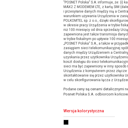
"POSNET Polska” S.A. informuje, że: (i) k
MAX2 Z MODEMEM LTE, z kartą SIM (dalej
i przesyłanie danych między nią a Centra
warunkiem używania Urządzenia w zasięg
POLKOMTEL sp. z o.o., dzięki skonfiguro
w okresie pracy Urządzenia w trybie fis
niż 100 miesięcy od dnia sprzedaży Urzą
zapewniona jest także transmisja danych
w trybie fiskalnym po upływie 100 miesi
„POSNET Polska” S.A., a także w przypad
zasięgiem sieci telekomunikacyjnej spół
danych między Urządzeniem a Central
uzyskania przez użytkownika Urządzeni
koszt dostępu do sieci telekomunikacyjne
sieci ma być zapewniony w inny sposób 
Urządzenia z komputerem przez złącze 
skontaktowanie się przez użytkownika 
w celu skonfigurowania łącza z Urządze
Podane ceny są cenami detalicznymi ne
Posnet Polska S.A. odbiorcom końcow
Wersja kolorystyczna