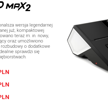
nalsza wersja legendarnej
nanej już, kompaktowej
sowano teraz m. in. nowy,
ący oraz umożliwiono
ji rozbudowy o dodatkowe
dealnie sprawdzi się
iębiorstwach.
PLN
PLN
PLN