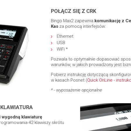
POŁĄCZ SIĘ Z CRK
Bingo Max2 zapewnia
komunikację z C
Kas
za pomocą interfejsów:
Ethernet
USB
WiFi *
Pozwala to optymalnie dopasować spos
warunków, w jakich prowadzony jest bizn
Pobierz instrukcję dotyczącą skonfigur
w kasach Posnet (
Quick OnLine - instrukc
* - wyposażenie opcjonalne
 KLAWIATURA
i wygodną klawiaturę
rogramowania 42 klawiszy skrótu