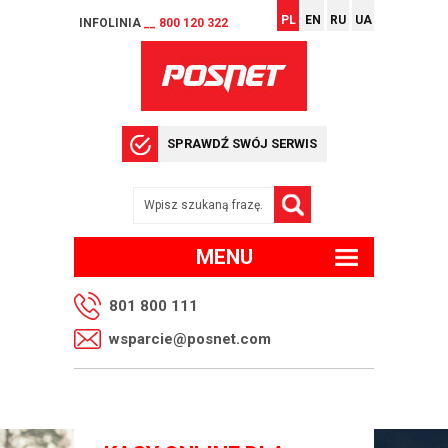
PL
EN
RU
UA
INFOLINIA
__ 800 120 322
SPRAWDŹ SWÓJ SERWIS
MENU
801 800 111
wsparcie@posnet.com