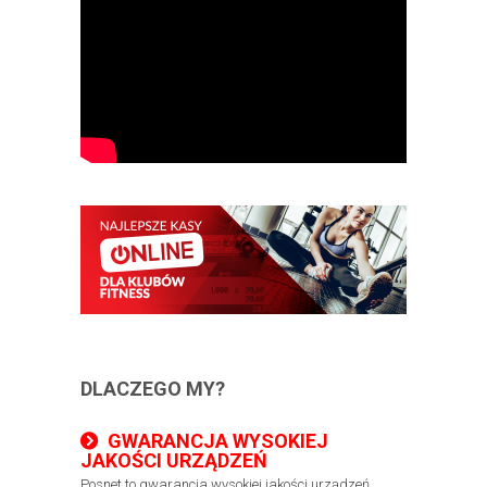
DLACZEGO MY?
GWARANCJA WYSOKIEJ
JAKOŚCI URZĄDZEŃ
​Posnet to gwarancja wysokiej jakości urządzeń