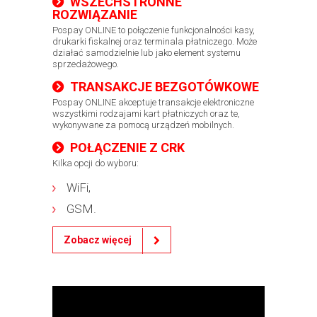
WSZECHSTRONNE
ROZWIĄZANIE
​Pospay ONLINE to połączenie funkcjonalności kasy,
drukarki fiskalnej oraz terminala płatniczego. Może
działać samodzielnie lub jako element systemu
sprzedażowego.
TRANSAKCJE BEZGOTÓWKOWE
Pospay ONLINE akceptuje transakcje elektroniczne
wszystkimi rodzajami kart płatniczych oraz te,
wykonywane za pomocą urządzeń mobilnych.
POŁĄCZENIE Z CRK
Kilka opcji do wyboru:
WiFi,
GSM.
Zobacz więcej