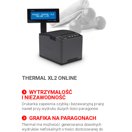
THERMAL XL2 ONLINE
WYTRZYMAŁOŚĆ
I NIEZAWODNOŚĆ
​Drukarka zapewnia szybką i bezawaryjną pracę
nawet przy wydruku dużych ilości paragonów.
GRAFIKA NA PARAGONACH
Thermal ma możliwość generowania dowolnych
wydruków niefiskalnych o treści dostosowanej do