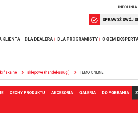
INFOLINIA
SPRAWDŹ SWÓJ S
A KLIENTA
DLA DEALERA
DLA PROGRAMISTY
OKIEM EKSPERT
ki fiskalne
sklepowe (handel-usługi)
TEMO ONLINE
NE
CECHY PRODUKTU
AKCESORIA
GALERIA
DO POBRANIA
Z