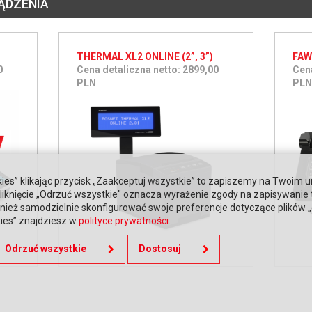
ĄDZENIA
THERMAL XL2 ONLINE (2”, 3”)
FAW
0
Cena detaliczna netto: 2899,00
Cena
PLN
PLN
ies” klikając przycisk „Zaakceptuj wszystkie” to zapiszemy na Twoim u
. Kliknięcie „Odrzuć wszystkie" oznacza wyrażenie zgody na zapisywanie
ież samodzielnie skonfigurować swoje preferencje dotyczące plików „co
kies” znajdziesz w
polityce prywatności
.
Odrzuć wszystkie
Dostosuj