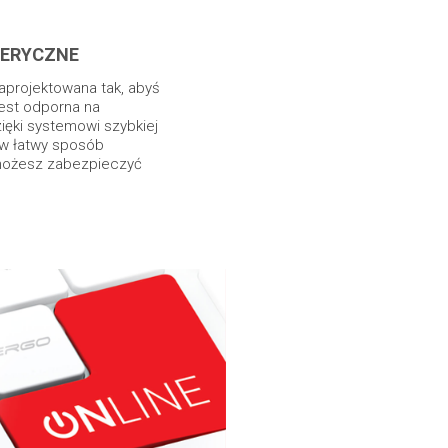
FERYCZNE
aprojektowana tak, abyś
est odporna na
zięki systemowi szybkiej
” w łatwy sposób
możesz zabezpieczyć