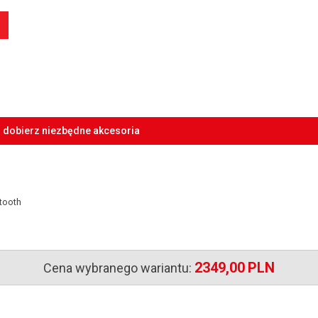
i dobierz niezbędne akcesoria
tooth
2349,00
PLN
Cena wybranego wariantu: