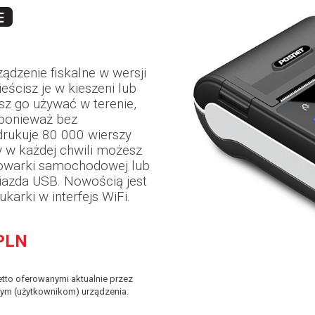
ądzenie fiskalne w wersji
ścisz je w kieszeni lub
sz go używać w terenie,
 ponieważ bez
drukuje 80 000 wierszy
y w każdej chwili możesz
dowarki samochodowej lub
iazda USB. Nowością jest
arki w interfejs WiFi.
PLN
tto oferowanymi aktualnie przez
ym (użytkownikom) urządzenia.