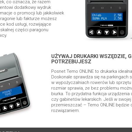
ek, co oznacza, że razem
entowi dodatkowy wydruk
macje o promocji lub jakikolwiek
aragonie lub fakturze możesz
ce kod usługi, rozwijające
iskalnej części paragonu
wcy.
UŻYWAJ DRUKARKI WSZĘDZIE, G
POTRZEBUJESZ
Posnet Temo ONLINE to drukarka idealna
Doskonale sprawdza się na parkingach
w wypożyczalniach rowerów lub sprzętu 
rozmiar sprawia, ze bez problemu możn
biurka.
To przydatna funkcja urządzenia 
czy gabinetów lekarskich. Jeśli w swojej
przemieszczać – Temo ONLINE będzie d
rozwiązaniem.