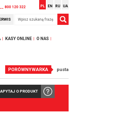
PL
EN
RU
UA
__ 800 120 322
ERWIS
A
KASY ONLINE
O NAS
PORÓWNYWARKA
pusta
APYTAJ O PRODUKT