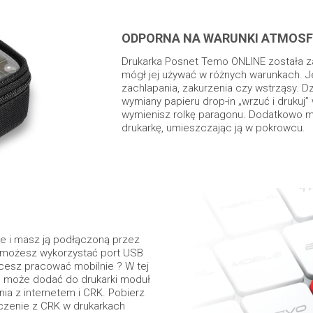
ODPORNA NA WARUNKI ATMOS
Drukarka Posnet Temo ONLINE została z
mógł jej używać w różnych warunkach. J
zachlapania, zakurzenia czy wstrząsy. D
wymiany papieru drop-in „wrzuć i drukuj
wymienisz rolkę paragonu. Dodatkowo 
drukarkę, umieszczając ją w pokrowcu.
nie i masz ją podłączoną przez
 możesz wykorzystać port USB
cesz pracować mobilnie ? W tej
b może dodać do drukarki moduł
nia z internetem i CRK. Pobierz
ączenie z CRK w drukarkach