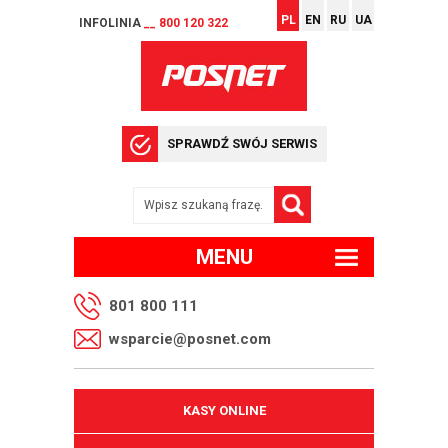
PL
EN
RU
UA
INFOLINIA
__ 800 120 322
SPRAWDŹ SWÓJ SERWIS
MENU
801 800 111
wsparcie@posnet.com
KASY ONLINE