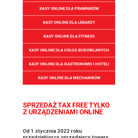
KASY ONLINE DLA PRAWNIKÓW
KASY ONLINE DLA LEKARZY
KASY ONLINE DLA FITNESS
KASY ONLINE DLA USŁUG BUDOWLANYCH
KASY ONLINE DLA GASTRONOMII I HOTELI
KASY ONLINE DLA MECHANIKÓW
SPRZEDAŻ TAX FREE TYLKO
Z URZĄDZENIAMI ONLINE
Od 1 stycznia 2022 roku
przedsiębiorcy sprzedający towary