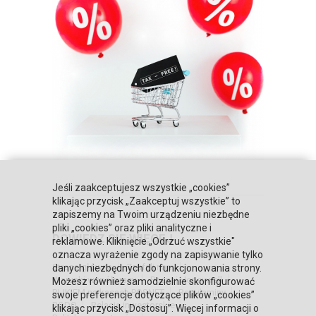
Jeśli zaakceptujesz wszystkie „cookies”
klikając przycisk „Zaakceptuj wszystkie” to
zapiszemy na Twoim urządzeniu niezbędne
pliki „cookies” oraz pliki analityczne i
DOWIEDZ SIĘ WIĘCEJ
reklamowe. Kliknięcie „Odrzuć wszystkie"
oznacza wyrażenie zgody na zapisywanie tylko
Strona główna
Zaufali nam
danych niezbędnych do funkcjonowania strony.
Warunki współpracy
Poznaj Honeywell
Możesz również samodzielnie skonfigurować
BLIKIEM na kasach POSNET
Regulaminy
swoje preferencje dotyczące plików „cookies”
RODO
Relacje inwestorskie
klikając przycisk „Dostosuj”. Więcej informacji o