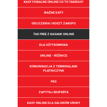
KASY FISKALNE ONLINE CO TO TAKIEGO?
WAŻNE DATY
ODLICZENIA I KOSZT ZAKUPU
TAX FREE Z KASAMI ONLINE
DLA UŻYTKOWNIKA
ONLINE - RÓŻNICE
KOMUNIKACJA Z TERMINALAMI
PŁATNICZYMI
FAQ
ZAPYTAJ EKSPERTA
KASY ONLINE DLA SALONÓW URODY