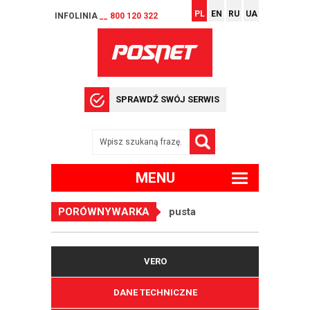
PL
EN
RU
UA
INFOLINIA
__ 800 120 322
SPRAWDŹ SWÓJ SERWIS
MENU
PORÓWNYWARKA
pusta
VERO
DANE TECHNICZNE