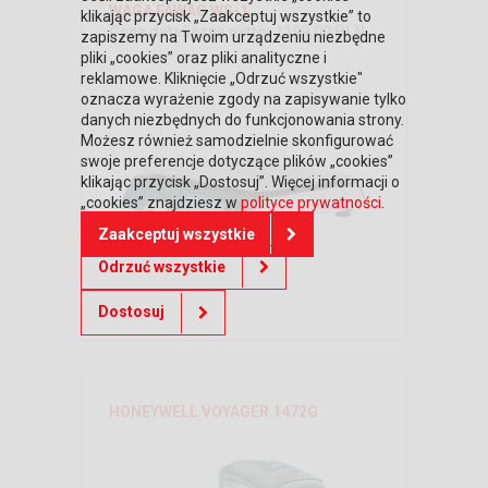
WAGA FAWAG WS-1
klikając przycisk „Zaakceptuj wszystkie” to
Cena detaliczna netto: 1199,00 PLN
zapiszemy na Twoim urządzeniu niezbędne
pliki „cookies” oraz pliki analityczne i
reklamowe. Kliknięcie „Odrzuć wszystkie"
oznacza wyrażenie zgody na zapisywanie tylko
danych niezbędnych do funkcjonowania strony.
Możesz również samodzielnie skonfigurować
swoje preferencje dotyczące plików „cookies”
klikając przycisk „Dostosuj”. Więcej informacji o
„cookies” znajdziesz w
polityce prywatności
.
Zaakceptuj wszystkie
Odrzuć wszystkie
Dostosuj
HONEYWELL VOYAGER 1472G