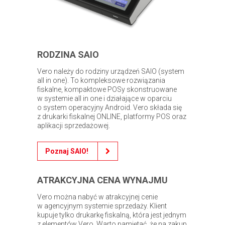
RODZINA SAIO
Vero należy do rodziny urządzeń SAIO (system
all in one). To kompleksowe rozwiązania
fiskalne, kompaktowe POSy skonstruowane
w systemie all in one i działające w oparciu
o system operacyjny Android. Vero składa się
z drukarki fiskalnej ONLINE, platformy POS oraz
aplikacji sprzedażowej.
Poznaj SAIO!
ATRAKCYJNA CENA WYNAJMU
Vero można nabyć w atrakcyjnej cenie
w agencyjnym systemie sprzedaży. Klient
kupuje tylko drukarkę fiskalną, która jest jednym
z elementów Vero. Warto pamiętać, że na zakup