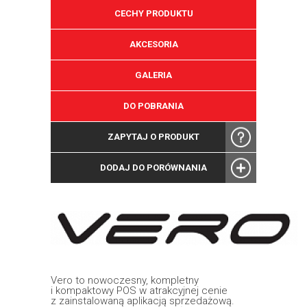
CECHY PRODUKTU
AKCESORIA
GALERIA
DO POBRANIA
ZAPYTAJ O PRODUKT
DODAJ DO PORÓWNANIA
Vero to nowoczesny, kompletny
i kompaktowy POS w atrakcyjnej cenie
z zainstalowaną aplikacją sprzedażową.