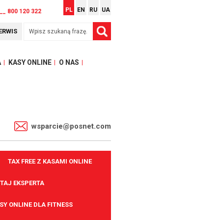
PL
EN
RU
UA
__ 800 120 322
ERWIS
A
KASY ONLINE
O NAS
1
wsparcie@posnet.com
TAX FREE Z KASAMI ONLINE
TAJ EKSPERTA
SY ONLINE DLA FITNESS