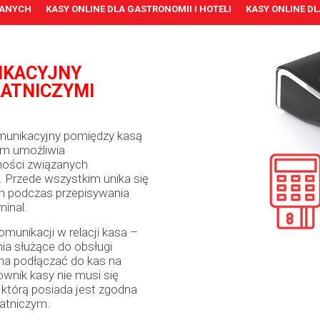
LANYCH
KASY ONLINE DLA GASTRONOMII I HOTELI
KASY ONLINE D
IKACYJNY
ŁATNICZYMI
munikacyjny pomiędzy kasą
zym umożliwia
ności związanych
. Przede wszystkim unika się
h podczas przepisywania
minal.
omunikacji w relacji kasa –
ia służące do obsługi
na podłączać do kas na
ownik kasy nie musi się
 którą posiada jest zgodna
łatniczym.