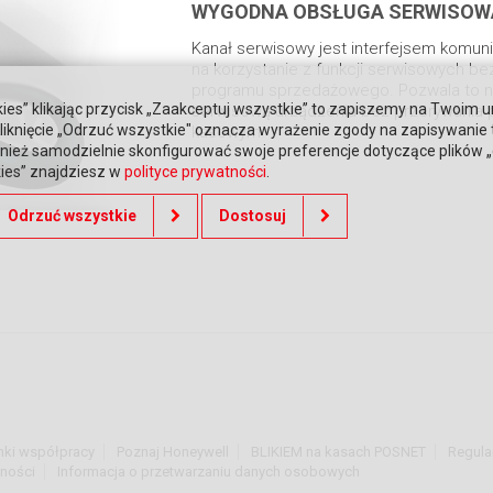
WYGODNA OBSŁUGA SERWISOW
Kanał serwisowy jest interfejsem komun
na korzystanie z funkcji serwisowych be
programu sprzedażowego. Pozwala to 
ies” klikając przycisk „Zaakceptuj wszystkie” to zapiszemy na Twoim u
serwisową urządzenia bez przerywania 
. Kliknięcie „Odrzuć wszystkie" oznacza wyrażenie zgody na zapisywanie
kasowym.
ież samodzielnie skonfigurować swoje preferencje dotyczące plików „co
kies” znajdziesz w
polityce prywatności
.
Odrzuć wszystkie
Dostosuj
nki współpracy
Poznaj Honeywell
BLIKIEM na kasach POSNET
Regula
tności
Informacja o przetwarzaniu danych osobowych