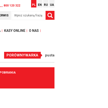
PL
EN
RU
UA
__ 800 120 322
ERWIS
A
KASY ONLINE
O NAS
PORÓWNYWARKA
pusta
 POBRANIA