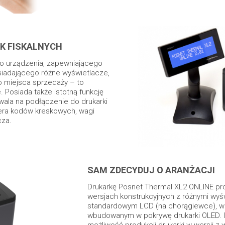
K FISKALNYCH
o urządzenia, zapewniającego
iadającego różne wyświetlacze,
 miejsca sprzedaży – to
e. Posiada także istotną funkcję
ala na podłączenie do drukarki
era kodów kreskowych, wagi
cza.
SAM ZDECYDUJ O ARANŻACJI
Drukarkę Posnet Thermal XL2 ONLINE pr
wersjach konstrukcyjnych z różnymi wyś
standardowym LCD (na chorągiewce), w
wbudowanym w pokrywę drukarki OLED. I