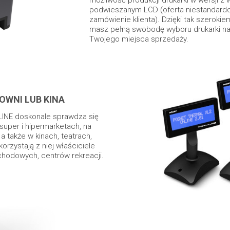
możliwość produkcji drukarki w wersji z
podwieszanym LCD (oferta niestandardo
zamówienie klienta). Dzięki tak szeroki
masz pełną swobodę wyboru drukarki naj
Twojego miejsca sprzedaży.
OWNI LUB KINA
LINE doskonale sprawdza się
super i hipermarketach, na
a także w kinach, teatrach,
orzystają z niej właściciele
ochodowych, centrów rekreacji.