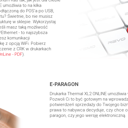
ium Kas tak, jak jest dla Ciebie
 umożliwia to na kilka
odłączoną do POS'a po USB,
tu? Świetnie, bo nie musisz
kturę w sklepie. Wykorzystaj
eśli masz taką możliwość
Ethernet - to najszybsza
jesz komunikacji
 z opcją WiFi. Pobierz
ączenie z CRK w drukarkach
OnLine - PDF
).
E-PARAGON
Drukarka Thermal XL2 ONLINE umożliwia
Pozwoli Ci to być gotowym na wprowadz
potwierdzeń sprzedaży do Twojego bi
prawa to nabywca decyduje, czy chce o
paragon, czy jego wersję elektroniczną.