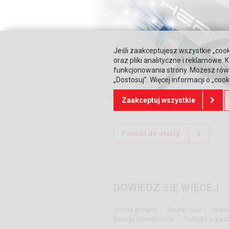
Jeśli zaakceptujesz wszystkie „cook
oraz pliki analityczne i reklamowe
funkcjonowania strony. Możesz równ
„Dostosuj”. Więcej informacji o „coo
Zaakceptuj wszystkie
Powrót do oferty
DOWIEDZ SIĘ WIĘCEJ
Strona główna
Zaufali nam
Waru
Relacje inwestorskie
Polityka prywa