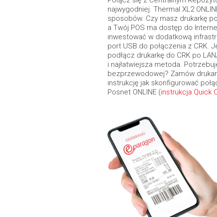
Połącz się z Centralnym Repozytor
najwygodniej. Thermal XL2 ONLINE
sposobów. Czy masz drukarkę p
a Twój POS ma dostęp do Interne
inwestować w dodatkową infrastru
port USB do połączenia z CRK. J
podłącz drukarkę do CRK po LAN/
i najłatwiejsza metoda. Potrzebu
bezprzewodowej? Zamów drukarkę
instrukcję jak skonfigurować poł
Posnet ONLINE (
instrukcja Quick 