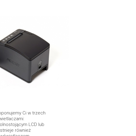
oponujemy Ci w trzech
wietlaczami:
olnostojącym LCD lub
stnieje również