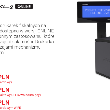
 drukarek fiskalnych na
dostępna w wersji ONLINE.
onnym zastosowaniu, które
aju działalności. Drukarka
dzajami mechanizmu
mm.
PLN
dardowy)
PLN
aktowy OLED/wolnostojący)
PLN
ardowy + WiFi)