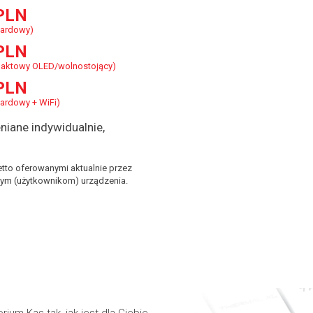
PLN
dardowy)
PLN
aktowy OLED/wolnostojący)
PLN
ardowy + WiFi)
niane indywidualnie,
tto oferowanymi aktualnie przez
ym (użytkownikom) urządzenia.