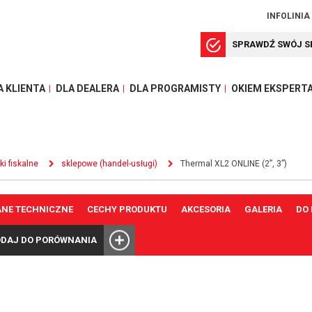
INFOLINIA
SPRAWDŹ SWÓJ S
A KLIENTA
DLA DEALERA
DLA PROGRAMISTY
OKIEM EKSPERT
ki fiskalne
sklepowe (handel-usługi)
Thermal XL2 ONLINE (2”, 3”)
ANE TECHNICZNE
CECHY PRODUKTU
AKCESORIA
GALERIA
DO
DAJ DO PORÓWNANIA