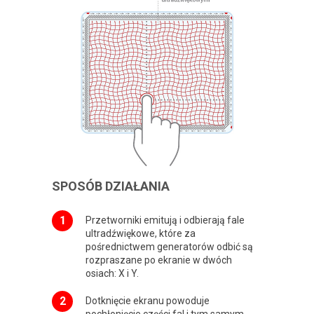
SPOSÓB DZIAŁANIA
Przetworniki emitują i odbierają fale
ultradźwiękowe, które za
pośrednictwem generatorów odbić są
rozpraszane po ekranie w dwóch
osiach: X i Y.
Dotknięcie ekranu powoduje
pochłonięcie części fal i tym samym