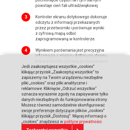
powstaje cień fali ultradźwiękowej.
Kontroler ekranu dotykowego dokonuje
odczytu z informacji przekazanych
przez przetworniki i porównuje wyniki
z cyfrową mapą odbić
zaprogramowaną w kontrolerze.
Wynikiem porównania jest precyzyjna
informacja o miejscu dotknięcia ekranu,
która w formie cyfrowej przekazywana
Jeśli zaakceptujesz wszystkie „cookies”
jest do komputera
klikając przycisk „Zaakceptuj wszystkie” to
zapiszemy na Twoim urządzeniu niezbędne
pliki „cookies” oraz pliki analityczne i
reklamowe. Kliknięcie „Odrzuć wszystkie"
oznacza wyrażenie zgody na zapisywanie tylko
danych niezbędnych do funkcjonowania strony.
Możesz również samodzielnie skonfigurować
swoje preferencje dotyczące plików „cookies”
DOWIEDZ SIĘ WIĘCEJ
klikając przycisk „Dostosuj”. Więcej informacji o
„cookies” znajdziesz w
polityce prywatności
.
Strona główna
Zaufali nam