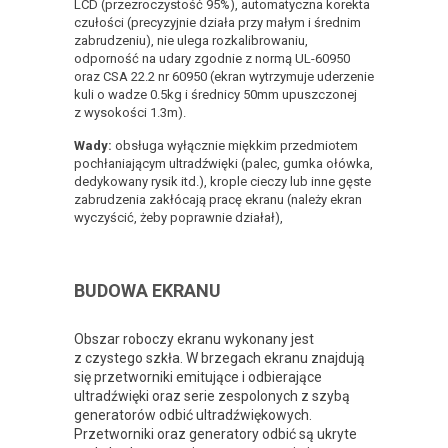
LCD (przezroczystość 95%), automatyczna korekta
czułości (precyzyjnie działa przy małym i średnim
zabrudzeniu), nie ulega rozkalibrowaniu,
odporność na udary zgodnie z normą UL-60950
oraz CSA 22.2 nr 60950 (ekran wytrzymuje uderzenie
kuli o wadze 0.5kg i średnicy 50mm upuszczonej
z wysokości 1.3m).
Wady:
obsługa wyłącznie miękkim przedmiotem
pochłaniającym ultradźwięki (palec, gumka ołówka,
dedykowany rysik itd.), krople cieczy lub inne gęste
zabrudzenia zakłócają pracę ekranu (należy ekran
wyczyścić, żeby poprawnie działał),
BUDOWA EKRANU
Obszar roboczy ekranu wykonany jest
z czystego szkła. W brzegach ekranu znajdują
się przetworniki emitujące i odbierające
ultradźwięki oraz serie zespolonych z szybą
generatorów odbić ultradźwiękowych.
Przetworniki oraz generatory odbić są ukryte