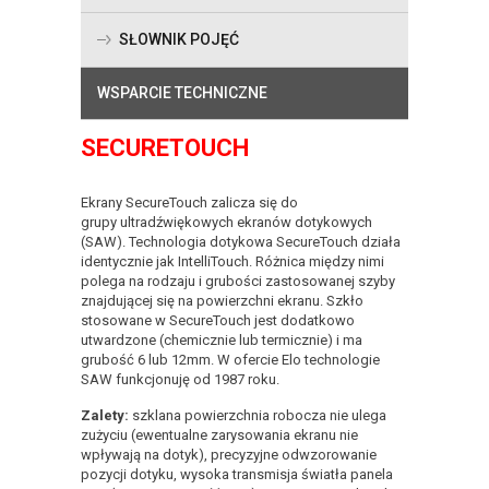
SŁOWNIK POJĘĆ
WSPARCIE TECHNICZNE
SECURETOUCH
Ekrany SecureTouch zalicza się do
grupy ultradźwiękowych ekranów dotykowych
(SAW). Technologia dotykowa SecureTouch działa
identycznie jak IntelliTouch. Różnica między nimi
polega na rodzaju i grubości zastosowanej szyby
znajdującej się na powierzchni ekranu. Szkło
stosowane w SecureTouch jest dodatkowo
utwardzone (chemicznie lub termicznie) i ma
grubość 6 lub 12mm. W ofercie Elo technologie
SAW funkcjonuję od 1987 roku.
Zalety:
szklana powierzchnia robocza nie ulega
zużyciu (ewentualne zarysowania ekranu nie
wpływają na dotyk), precyzyjne odwzorowanie
pozycji dotyku, wysoka transmisja światła panela