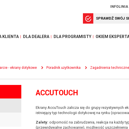
INFOLINIA
SPRAWDŹ SWÓJ S
A KLIENTA
DLA DEALERA
DLA PROGRAMISTY
OKIEM EKSPERT
rcie - ekrany dotykowe
Poradnik użytkownika
Zagadnienia techniczn
ACCUTOUCH
Ekrany AccuTouch zalicza się do grupy rezystywnych ek
istniejący typ technologii dotykowej na rynku (opracowa
Zalety:
odporność na zabrudzenia, reakcja na każdy typ
(przewidywalne zachowanie), możliwość uszczelnienia d