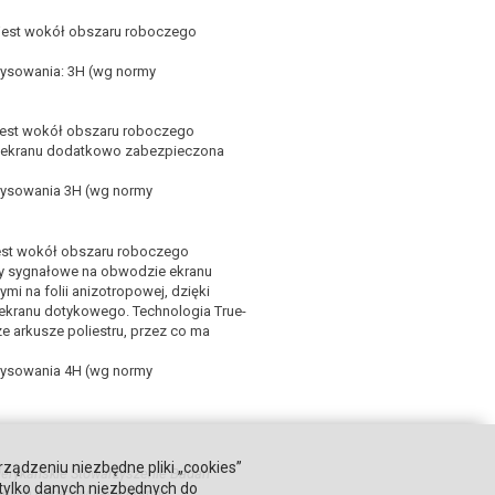
 jest wokół obszaru roboczego
rysowania: 3H (wg normy
 jest wokół obszaru roboczego
ź ekranu dodatkowo zabezpieczona
arysowania 3H (wg normy
jest wokół obszaru roboczego
dy sygnałowe na obwodzie ekranu
i na folii anizotropowej, dzięki
ekranu dotykowego. Technologia True-
e arkusze poliestru, przez co ma
arysowania 4H (wg normy
rządzeniu niezbędne pliki „cookies”
Amerykańskie Stowarzyszenie Badań
 tylko danych niezbędnych do
zonych opracowującą normy.