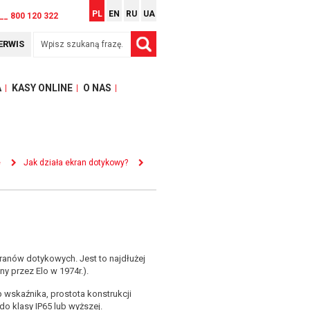
PL
EN
RU
UA
__ 800 120 322
ERWIS
A
KASY ONLINE
O NAS
e
Jak działa ekran dotykowy?
ranów dotykowych. Jest to najdłużej
ny przez Elo w 1974r.).
 wskaźnika, prostota konstrukcji
o klasy IP65 lub wyższej.