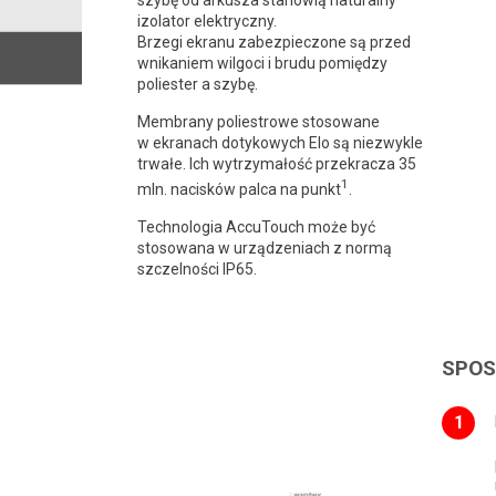
szybę od arkusza stanowią naturalny
izolator elektryczny.
Brzegi ekranu zabezpieczone są przed
wnikaniem wilgoci i brudu pomiędzy
poliester a szybę.
Membrany poliestrowe stosowane
w ekranach dotykowych Elo są niezwykle
trwałe. Ich wytrzymałość przekracza 35
1
mln. nacisków palca na punkt
.
Technologia AccuTouch może być
stosowana w urządzeniach z normą
szczelności IP65.
SPOS