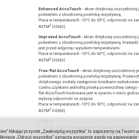
Enhanced AccuTouch
- ekran dotykowy uszczelniony
poliestrem z obustronną powłoką rezystywną.
Praca w temperaturach -10°C do 50°C, odporność na za
2
ASTM
D3363).
Improved AccuTouch
- ekran dotykowy uszczelniony
poliestrem z obustronną powłoką rezystywną. Krawęd
jest przed wilgocią i wysokimi temperaturami.
Praca w temperaturach -10°C do 60°C, odporność na z
2
ASTM
D3363)
True-flat AccuTouch
- ekran dotykowy uszczelniony 
poliestrem z obustronną powłoką rezystywną. Przewo
dotykowego zostały zastąpione ścieżkami nadrukowanym
czemu uzyskano jednolitą płaską powierzchnię całego 
flat AccuTouch budowana jest w oparciu o nieco grubsz
wyższą odporność na zużycie.
Praca w temperaturach -10°C do 50°C, odporność na z
2
ASTM
D3363)
Przypisy
2
1. Nacisk 20 gramów przedmiotem o powierzchni 0,5cm
.
ies” klikając przycisk „Zaakceptuj wszystkie” to zapiszemy na Twoim u
2. ASTM - American Society for Testing and Materials - 
. Kliknięcie „Odrzuć wszystkie" oznacza wyrażenie zgody na zapisywanie
i Materiałów jest główną organizacją w Stanach Zjednoc