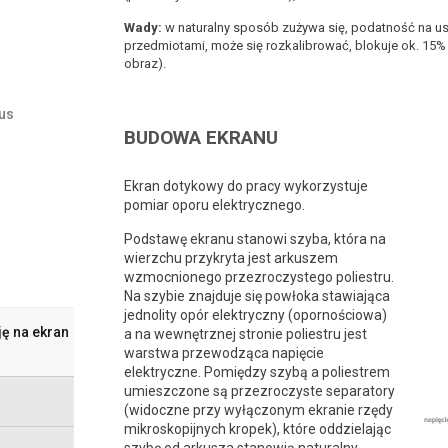
Wady:
w naturalny sposób zużywa się, podatność na u
przedmiotami, może się rozkalibrować, blokuje ok. 15%
obraz).
lus
BUDOWA EKRANU
Ekran dotykowy do pracy wykorzystuje
pomiar oporu elektrycznego.
Podstawę ekranu stanowi szyba, która na
wierzchu przykryta jest arkuszem
wzmocnionego przezroczystego poliestru.
Na szybie znajduje się powłoka stawiająca
jednolity opór elektryczny (opornościowa)
ję na ekran
a na wewnętrznej stronie poliestru jest
warstwa przewodząca napięcie
elektryczne. Pomiędzy szybą a poliestrem
umieszczone są przezroczyste separatory
(widoczne przy wyłączonym ekranie rzędy
mikroskopijnych kropek), które oddzielając