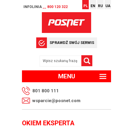
PL
EN
RU
UA
INFOLINIA
__ 800 120 322
SPRAWDŹ SWÓJ SERWIS
MENU
801 800 111
wsparcie@posnet.com
OKIEM EKSPERTA