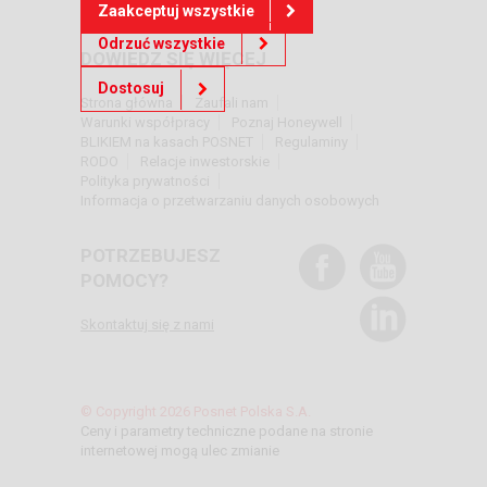
Zaakceptuj wszystkie
Odrzuć wszystkie
DOWIEDZ SIĘ WIĘCEJ
Dostosuj
Strona główna
Zaufali nam
Warunki współpracy
Poznaj Honeywell
BLIKIEM na kasach POSNET
Regulaminy
RODO
Relacje inwestorskie
Polityka prywatności
Informacja o przetwarzaniu danych osobowych
POTRZEBUJESZ
POMOCY?
Skontaktuj się z nami
© Copyright 2026 Posnet Polska S.A.
Ceny i parametry techniczne podane na stronie
internetowej mogą ulec zmianie