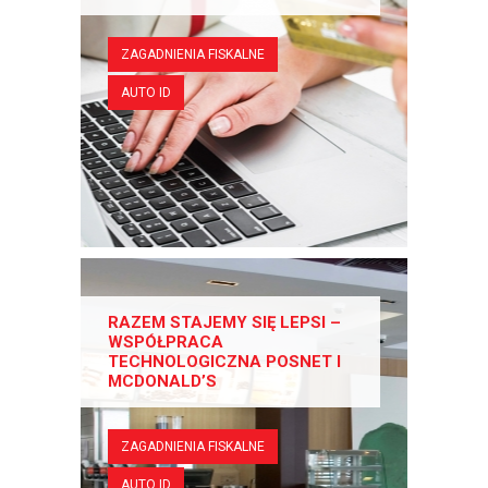
ZAGADNIENIA FISKALNE
AUTO ID
RAZEM STAJEMY SIĘ LEPSI –
WSPÓŁPRACA
TECHNOLOGICZNA POSNET I
MCDONALD’S
ZAGADNIENIA FISKALNE
AUTO ID