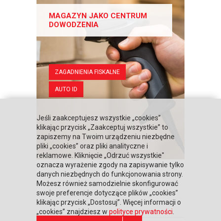
MAGAZYN JAKO CENTRUM
DOWODZENIA
ZAGADNIENIA FISKALNE
AUTO ID
Jeśli zaakceptujesz wszystkie „cookies”
klikając przycisk „Zaakceptuj wszystkie” to
zapiszemy na Twoim urządzeniu niezbędne
pliki „cookies” oraz pliki analityczne i
reklamowe. Kliknięcie „Odrzuć wszystkie"
oznacza wyrażenie zgody na zapisywanie tylko
danych niezbędnych do funkcjonowania strony.
Możesz również samodzielnie skonfigurować
«
‹
1
2
swoje preferencje dotyczące plików „cookies”
klikając przycisk „Dostosuj”. Więcej informacji o
„cookies” znajdziesz w
polityce prywatności
.