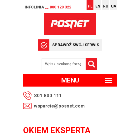
PL
EN
RU
UA
INFOLINIA
__ 800 120 322
SPRAWDŹ SWÓJ SERWIS
MENU
801 800 111
wsparcie@posnet.com
OKIEM EKSPERTA