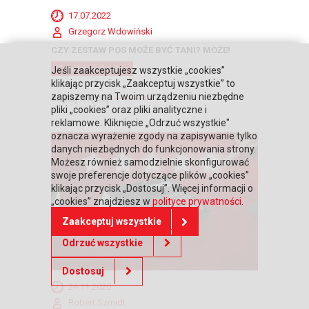
17.07.2022
Grzegorz Wdowiński
CZY ZESTAW POS MOŻE BYĆ TANI? MOŻE!
Zagadnienia fiskalne
Jeśli zaakceptujesz wszystkie „cookies”
klikając przycisk „Zaakceptuj wszystkie” to
zapiszemy na Twoim urządzeniu niezbędne
czytaj więcej
pliki „cookies” oraz pliki analityczne i
reklamowe. Kliknięcie „Odrzuć wszystkie"
oznacza wyrażenie zgody na zapisywanie tylko
danych niezbędnych do funkcjonowania strony.
Możesz również samodzielnie skonfigurować
swoje preferencje dotyczące plików „cookies”
klikając przycisk „Dostosuj”. Więcej informacji o
„cookies” znajdziesz w
polityce prywatności
.
Zaakceptuj wszystkie
Odrzuć wszystkie
Dostosuj
24.11.2020
Robert Szmidt