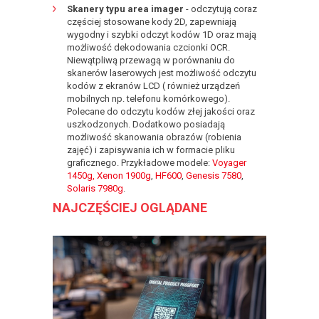
Skanery typu area imager
- odczytują coraz
częściej stosowane kody 2D, zapewniają
wygodny i szybki odczyt kodów 1D oraz mają
możliwość dekodowania czcionki OCR.
Niewątpliwą przewagą w porównaniu do
skanerów laserowych jest możliwość odczytu
kodów z ekranów LCD ( również urządzeń
mobilnych np. telefonu komórkowego).
Polecane do odczytu kodów złej jakości oraz
uszkodzonych. Dodatkowo posiadają
możliwość skanowania obrazów (robienia
zajęć) i zapisywania ich w formacie pliku
graficznego. Przykładowe modele:
Voyager
1450g,
Xenon 1900g
,
HF600
,
Genesis 7580
,
Solaris 7980g
.
NAJCZĘŚCIEJ OGLĄDANE