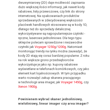
dwuwymiarowy (2D) daje możliwość zapisania
dużo większej ilości informacji, jak nawet kody
rabatowe, listy przewozowe, czy link do strony
internetowej. Na opakowaniach produktów
sprzedawanych w zdecydowanej większości
placówek handlowych stosowane są w kody 1D,
dlatego też do sprzedaży detalicznej
wykorzystywane są najpopularniejsze czytniki -
ręczne, laserowe jednoliniowe. Dla tego typu
sklepów polecam sprawdzone i niezawodne
czytniki jak
Voyager 1250g
/
1200g
. Natomiast
monitorując trendy na rynku można zauważyć, że
kody 2D stają się coraz bardziej popularne. Z roku
na rok większe grono przedsiębiorców
wykorzystuje je jako np. kupony rabatowe
wyświetlane w telefonach komórkowych, czy jako
element kart lojalnościowych. W tym przypadku
warto rozważyć zakup skanera pracującego
w technologii area imager, jak
Voyager 1450g
, czy
Xenon 1900g
.
Powinienem wybrać skaner jednoliniowy,
wieloliniowy, linear imager czy area imager?