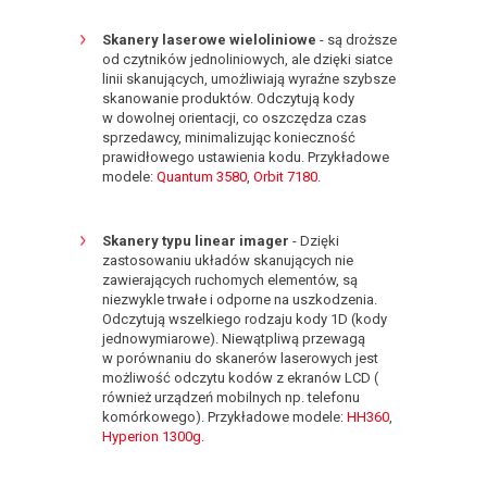
Skanery laserowe wieloliniowe
- są droższe
od czytników jednoliniowych, ale dzięki siatce
linii skanujących, umożliwiają wyraźne szybsze
skanowanie produktów. Odczytują kody
w dowolnej orientacji, co oszczędza czas
sprzedawcy, minimalizując konieczność
prawidłowego ustawienia kodu. Przykładowe
modele:
Quantum 3580
,
Orbit 7180
.
Skanery typu linear imager
- Dzięki
zastosowaniu układów skanujących nie
zawierających ruchomych elementów, są
niezwykle trwałe i odporne na uszkodzenia.
Odczytują wszelkiego rodzaju kody 1D (kody
jednowymiarowe). Niewątpliwą przewagą
w porównaniu do skanerów laserowych jest
możliwość odczytu kodów z ekranów LCD (
również urządzeń mobilnych np. telefonu
komórkowego). Przykładowe modele:
HH360
,
Hyperion 1300g
.