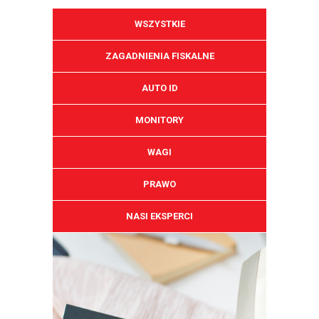
WSZYSTKIE
ZAGADNIENIA FISKALNE
AUTO ID
MONITORY
WAGI
PRAWO
NASI EKSPERCI