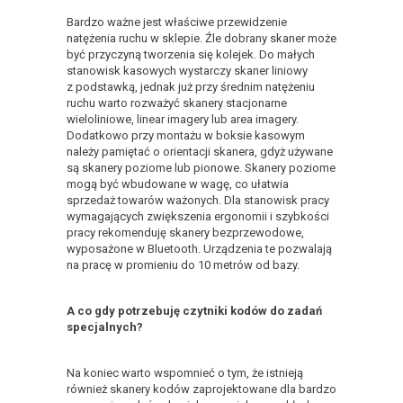
Bardzo ważne jest właściwe przewidzenie
natężenia ruchu w sklepie. Źle dobrany skaner może
być przyczyną tworzenia się kolejek. Do małych
stanowisk kasowych wystarczy skaner liniowy
z podstawką, jednak już przy średnim natężeniu
ruchu warto rozważyć skanery stacjonarne
wieloliniowe, linear imagery lub area imagery.
Dodatkowo przy montażu w boksie kasowym
należy pamiętać o orientacji skanera, gdyż używane
są skanery poziome lub pionowe. Skanery poziome
mogą być wbudowane w wagę, co ułatwia
sprzedaż towarów ważonych. Dla stanowisk pracy
wymagających zwiększenia ergonomii i szybkości
pracy rekomenduję skanery bezprzewodowe,
wyposażone w Bluetooth. Urządzenia te pozwalają
na pracę w promieniu do 10 metrów od bazy.
A co gdy potrzebuję czytniki kodów do zadań
specjalnych?
Na koniec warto wspomnieć o tym, że istnieją
również skanery kodów zaprojektowane dla bardzo