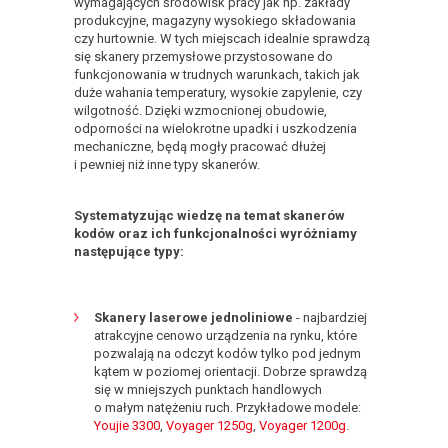
wymagających środowisk pracy jak np. zakłady
produkcyjne, magazyny wysokiego składowania
czy hurtownie. W tych miejscach idealnie sprawdzą
się skanery przemysłowe przystosowane do
funkcjonowania w trudnych warunkach, takich jak
duże wahania temperatury, wysokie zapylenie, czy
wilgotność. Dzięki wzmocnionej obudowie,
odporności na wielokrotne upadki i uszkodzenia
mechaniczne, będą mogły pracować dłużej
i pewniej niż inne typy skanerów.
Systematyzując wiedzę na temat skanerów
kodów oraz ich funkcjonalności wyróżniamy
następujące typy:
Skanery laserowe jednoliniowe
- najbardziej
atrakcyjne cenowo urządzenia na rynku, które
pozwalają na odczyt kodów tylko pod jednym
kątem w poziomej orientacji. Dobrze sprawdzą
się w mniejszych punktach handlowych
o małym natężeniu ruch. Przykładowe modele:
Youjie 3300
,
Voyager 1250g
,
Voyager 1200g
.