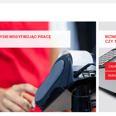
YSKI MODYFIKUJĄC PRACĘ
BIZN
CZY 
ZAGA
WAGI