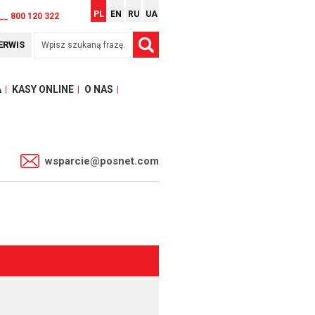
PL
EN
RU
UA
__ 800 120 322
ERWIS
A
KASY ONLINE
O NAS
1
wsparcie@posnet.com