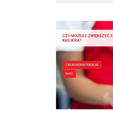
CZY MOŻESZ ZWIĘKSZYĆ Z
KASJERA?
ZAGADNIENIA FISKALNE
WAGI