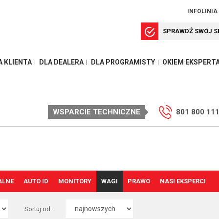
INFOLINIA
SPRAWDŹ SWÓJ S
A KLIENTA
DLA DEALERA
DLA PROGRAMISTY
OKIEM EKSPERT
WSPARCIE TECHNICZNE
801 800 11
ALNE
AUTO ID
MONITORY
WAGI
PRAWO
NASI EKSPERCI
Sortuj od: