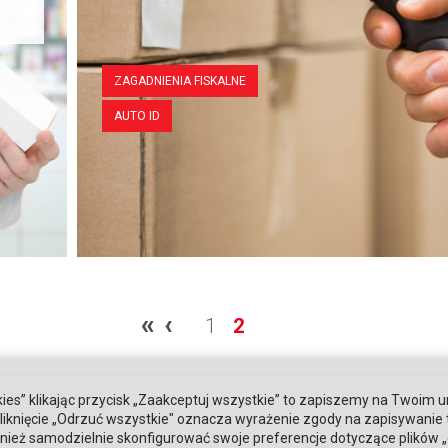
ZAGADNIENIA FISKALNE
AUTO ID
«
‹
1
2
ies” klikając przycisk „Zaakceptuj wszystkie” to zapiszemy na Twoim u
. Kliknięcie „Odrzuć wszystkie" oznacza wyrażenie zgody na zapisywanie
ież samodzielnie skonfigurować swoje preferencje dotyczące plików „co