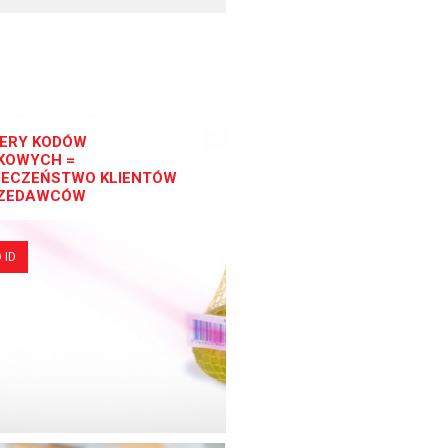
ERY KODÓW
KOWYCH =
IECZEŃSTWO KLIENTÓW
RZEDAWCÓW
 ID