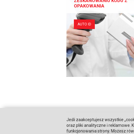
ZESKANOWANIU KODU Z
OPAKOWANIA
AUTO ID
Jeśli zaakceptujesz wszystkie „cook
oraz pliki analityczne i reklamowe
DOWIEDZ SIĘ WIĘCEJ
funkcjonowania strony. Możesz równ