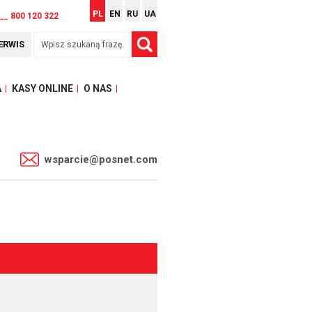
PL
EN
RU
UA
__ 800 120 322
ERWIS
A
KASY ONLINE
O NAS
1
wsparcie@posnet.com