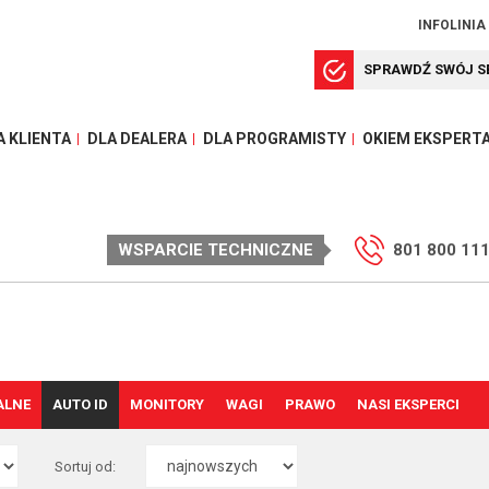
INFOLINIA
SPRAWDŹ SWÓJ S
A KLIENTA
DLA DEALERA
DLA PROGRAMISTY
OKIEM EKSPERT
WSPARCIE TECHNICZNE
801 800 11
ALNE
AUTO ID
MONITORY
WAGI
PRAWO
NASI EKSPERCI
Sortuj od: