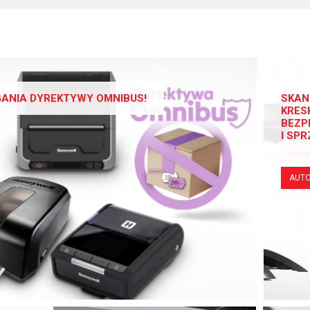
GANIA DYREKTYWY OMNIBUS!
SKAN
KRES
BEZP
I SP
AUTO