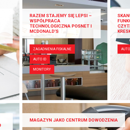
RAZEM STAJEMY SIĘ LEPSI –
SKAN
WSPÓŁPRACA
FUNK
TECHNOLOGICZNA POSNET I
CZYT
MCDONALD’S
KRES
ZAGADNIENIA FISKALNE
AUTO
AUTO ID
MONITORY
MAGAZYN JAKO CENTRUM DOWODZENIA
O