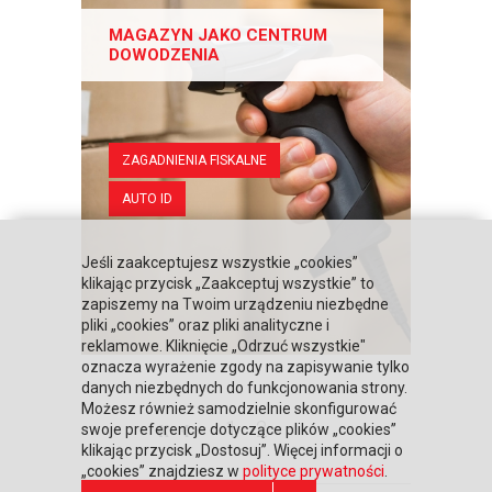
MAGAZYN JAKO CENTRUM
DOWODZENIA
ZAGADNIENIA FISKALNE
AUTO ID
Jeśli zaakceptujesz wszystkie „cookies”
klikając przycisk „Zaakceptuj wszystkie” to
zapiszemy na Twoim urządzeniu niezbędne
pliki „cookies” oraz pliki analityczne i
reklamowe. Kliknięcie „Odrzuć wszystkie"
oznacza wyrażenie zgody na zapisywanie tylko
danych niezbędnych do funkcjonowania strony.
Możesz również samodzielnie skonfigurować
«
‹
1
2
swoje preferencje dotyczące plików „cookies”
klikając przycisk „Dostosuj”. Więcej informacji o
„cookies” znajdziesz w
polityce prywatności
.