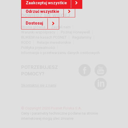
Zaakceptuj wszystkie
Odrzuć wszystkie
DOWIEDZ SIĘ WIĘCEJ
Dostosuj
Strona główna
Zaufali nam
Warunki współpracy
Poznaj Honeywell
BLIKIEM na kasach POSNET
Regulaminy
RODO
Relacje inwestorskie
Polityka prywatności
Informacja o przetwarzaniu danych osobowych
POTRZEBUJESZ
POMOCY?
Skontaktuj się z nami
© Copyright 2026 Posnet Polska S.A.
Ceny i parametry techniczne podane na stronie
internetowej mogą ulec zmianie