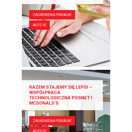
ZAGADNIENIA FISKALNE
AUTO ID
RAZEM STAJEMY SIĘ LEPSI –
WSPÓŁPRACA
TECHNOLOGICZNA POSNET I
MCDONALD’S
ZAGADNIENIA FISKALNE
AUTO ID