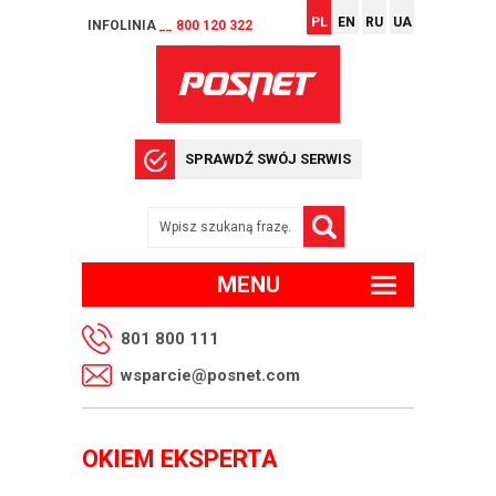
PL
EN
RU
UA
INFOLINIA
__ 800 120 322
SPRAWDŹ SWÓJ SERWIS
MENU
801 800 111
wsparcie@posnet.com
OKIEM EKSPERTA