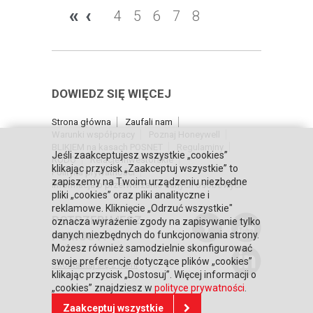
«
‹
4
5
6
7
8
DOWIEDZ SIĘ WIĘCEJ
Strona główna
Zaufali nam
Warunki współpracy
Poznaj Honeywell
BLIKIEM na kasach POSNET
Regulaminy
Jeśli zaakceptujesz wszystkie „cookies”
RODO
Relacje inwestorskie
klikając przycisk „Zaakceptuj wszystkie” to
Polityka prywatności
zapiszemy na Twoim urządzeniu niezbędne
Informacja o przetwarzaniu danych osobowych
pliki „cookies” oraz pliki analityczne i
reklamowe. Kliknięcie „Odrzuć wszystkie"
POTRZEBUJESZ
oznacza wyrażenie zgody na zapisywanie tylko
POMOCY?
danych niezbędnych do funkcjonowania strony.
Możesz również samodzielnie skonfigurować
swoje preferencje dotyczące plików „cookies”
Skontaktuj się z nami
klikając przycisk „Dostosuj”. Więcej informacji o
„cookies” znajdziesz w
polityce prywatności
.
Zaakceptuj wszystkie