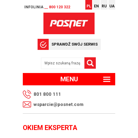
PL
EN
RU
UA
INFOLINIA
__ 800 120 322
SPRAWDŹ SWÓJ SERWIS
MENU
801 800 111
wsparcie@posnet.com
OKIEM EKSPERTA