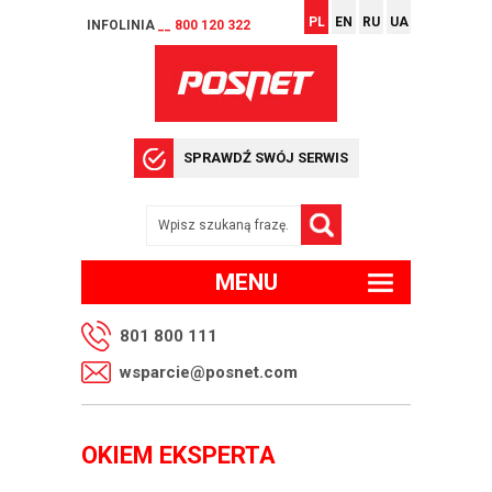
PL
EN
RU
UA
INFOLINIA
__ 800 120 322
SPRAWDŹ SWÓJ SERWIS
MENU
801 800 111
wsparcie@posnet.com
OKIEM EKSPERTA