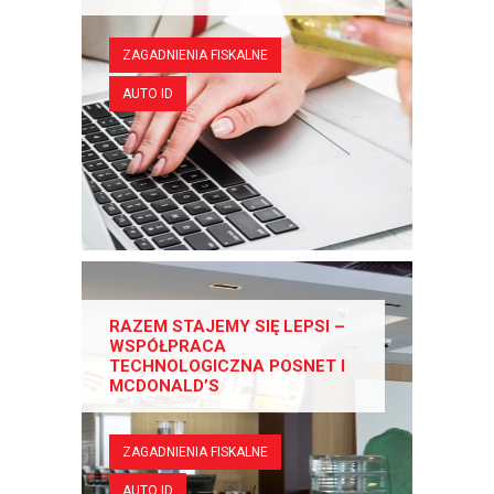
ZAGADNIENIA FISKALNE
AUTO ID
RAZEM STAJEMY SIĘ LEPSI –
WSPÓŁPRACA
TECHNOLOGICZNA POSNET I
MCDONALD’S
ZAGADNIENIA FISKALNE
AUTO ID