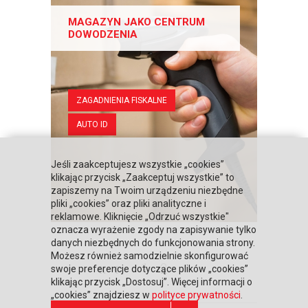
MAGAZYN JAKO CENTRUM
DOWODZENIA
ZAGADNIENIA FISKALNE
AUTO ID
Jeśli zaakceptujesz wszystkie „cookies”
klikając przycisk „Zaakceptuj wszystkie” to
zapiszemy na Twoim urządzeniu niezbędne
pliki „cookies” oraz pliki analityczne i
reklamowe. Kliknięcie „Odrzuć wszystkie"
oznacza wyrażenie zgody na zapisywanie tylko
danych niezbędnych do funkcjonowania strony.
Możesz również samodzielnie skonfigurować
«
‹
1
2
swoje preferencje dotyczące plików „cookies”
klikając przycisk „Dostosuj”. Więcej informacji o
„cookies” znajdziesz w
polityce prywatności
.