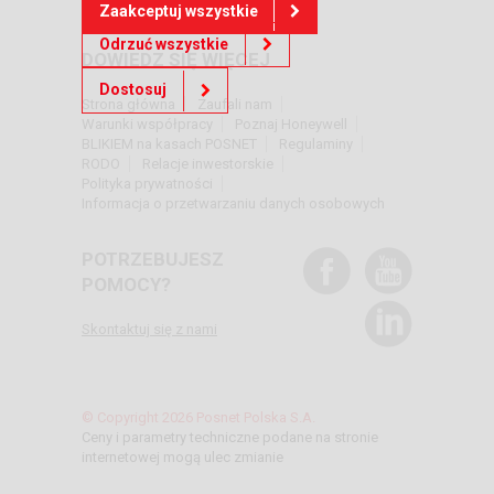
Zaakceptuj wszystkie
Odrzuć wszystkie
DOWIEDZ SIĘ WIĘCEJ
Dostosuj
Strona główna
Zaufali nam
Warunki współpracy
Poznaj Honeywell
BLIKIEM na kasach POSNET
Regulaminy
RODO
Relacje inwestorskie
Polityka prywatności
Informacja o przetwarzaniu danych osobowych
POTRZEBUJESZ
POMOCY?
Skontaktuj się z nami
© Copyright 2026 Posnet Polska S.A.
Ceny i parametry techniczne podane na stronie
internetowej mogą ulec zmianie